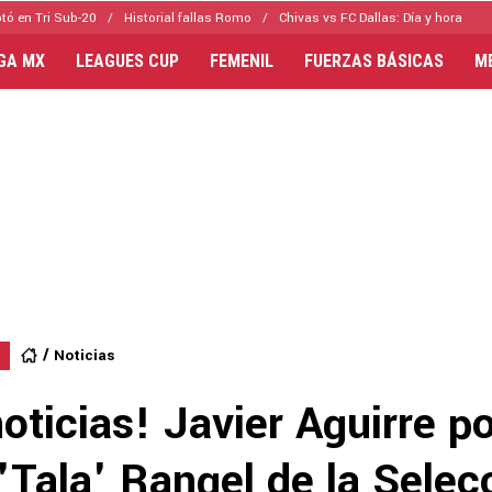
tó en Tri Sub-20
Historial fallas Romo
Chivas vs FC Dallas: Día y hora
IGA MX
LEAGUES CUP
FEMENIL
FUERZAS BÁSICAS
M
Noticias
oticias! Javier Aguirre p
 'Tala' Rangel de la Selec