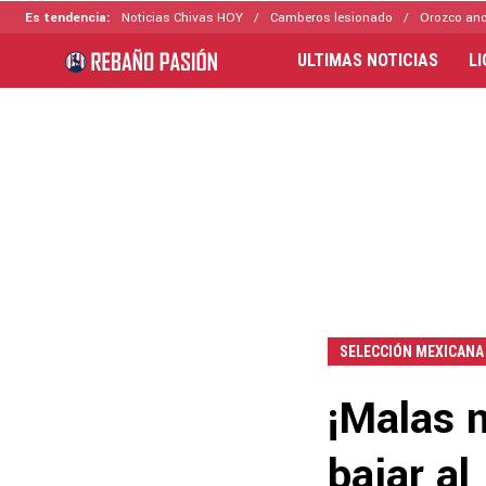
Es tendencia:
Noticias Chivas HOY
Camberos lesionado
Orozco ano
ULTIMAS NOTICIAS
L
SELECCIÓN MEXICANA
¡Malas n
bajar al