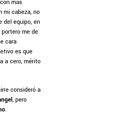
n con más
n mi cabeza, no
e del equipo, en
l portero me de
de cara
jetivo es que
a a cero, mérito
uirre consideró a
angel
, pero
no
.