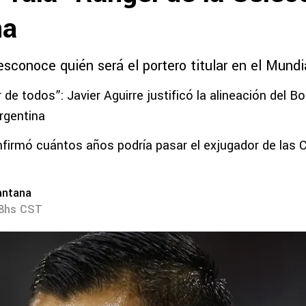
na
esconoce quién será el portero titular en el Mund
 de todos”: Javier Aguirre justificó la alineación del B
rgentina
irmó cuántos años podría pasar el exjugador de las C
antana
08hs CST