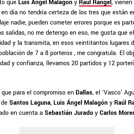
rto que
Luis Ángel Malagón
y
Raúl Rangel
, viene
 en día no tendría certeza de los tres que están e
laje nadie, pueden cometer errores porque es part
as salidas, no me detengo en eso, me gusta que e
dad y la transmita, en esos veintitantos lugares 
 población de 7 a 8 porteros , me congratula. El ob
dad y confianza, llevamos 20 partidos y 12 porterí
 que para el compromiso en
Dallas
, el ‘Vasco’ Ag
de
Santos Laguna
,
Luis Ángel Malagón
y
Raúl R
ado en cuenta a
Sebastián Jurado
y
Carlos More