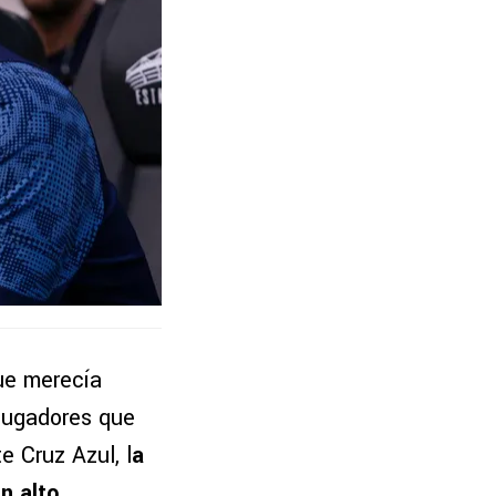
ue merecía
 jugadores que
e Cruz Azul, l
a
n alto.