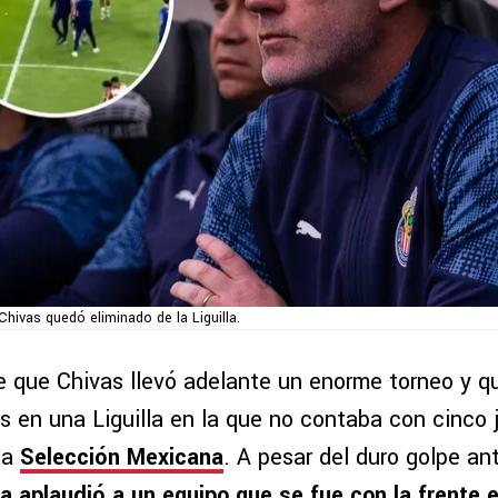
Chivas quedó eliminado de la Liguilla.
 que Chivas llevó adelante un enorme torneo y q
ás en una Liguilla en la que no contaba con cinco
la
Selección Mexicana
. A pesar del duro golpe ant
ca aplaudió a un equipo que se fue con la frente e