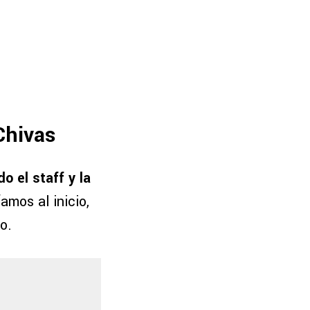
 Chivas
o el staff y la
mos al inicio,
o.