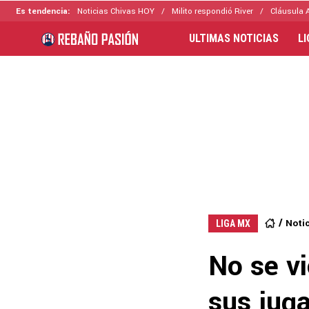
Es tendencia:
Noticias Chivas HOY
Milito respondió River
Cláusula 
ULTIMAS NOTICIAS
L
Noti
LIGA MX
No se vi
sus juga