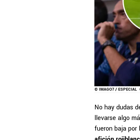
© IMAGO7 / ESPECIAL
No hay dudas de
llevarse algo m
fueron baja por 
afición rojiblan