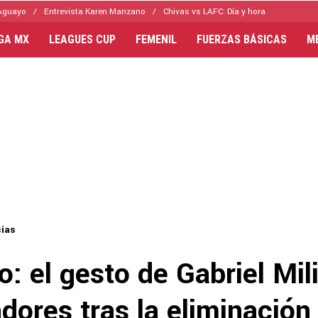
Aguayo
Entrevista Karen Manzano
Chivas vs LAFC: Día y hora
IGA MX
LEAGUES CUP
FEMENIL
FUERZAS BÁSICAS
M
cias
o: el gesto de Gabriel Mil
dores tras la eliminación