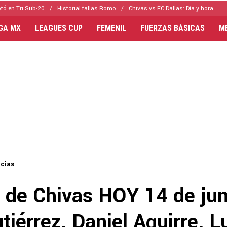
tó en Tri Sub-20
Historial fallas Romo
Chivas vs FC Dallas: Día y hora
IGA MX
LEAGUES CUP
FEMENIL
FUERZAS BÁSICAS
M
icias
s de Chivas HOY 14 de jun
tiérrez, Daniel Aguirre, L