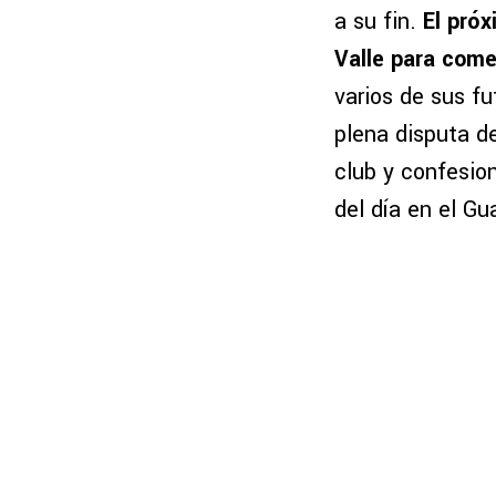
a su fin.
El próx
Valle para com
varios de sus f
plena disputa d
club y confesio
del día en el Gu