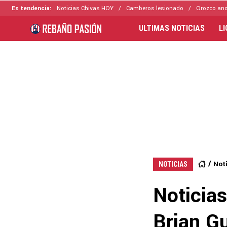
Es tendencia:
Noticias Chivas HOY
Camberos lesionado
Orozco ano
ULTIMAS NOTICIAS
L
Not
NOTICIAS
Noticia
Brian Gu