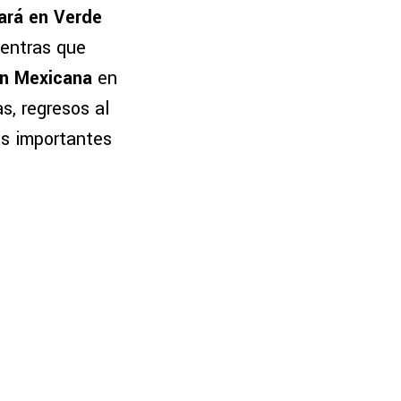
tará en Verde
ientras que
ón Mexicana
en
s, regresos al
ás importantes