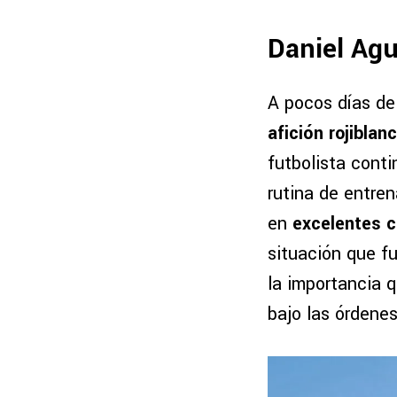
Daniel Agu
A pocos días del
afición rojibla
futbolista cont
rutina de entren
en
excelentes co
situación que f
la importancia 
bajo las órdenes