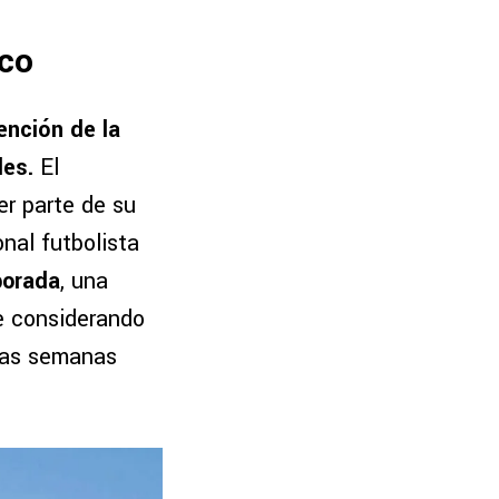
ico
ención de la
les.
El
er parte de su
nal futbolista
porada
, una
te considerando
imas semanas