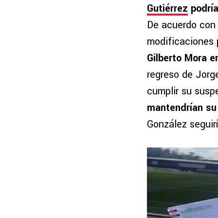
Gutiérrez
podría
De acuerdo con i
modificaciones p
Gilberto Mora en
regreso de Jorg
cumplir su susp
mantendrían su l
González seguir