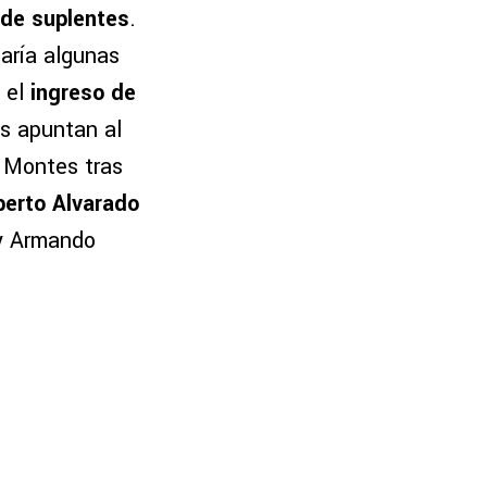
 de suplentes
.
zaría algunas
 el
ingreso de
s apuntan al
r Montes tras
berto Alvarado
 y Armando