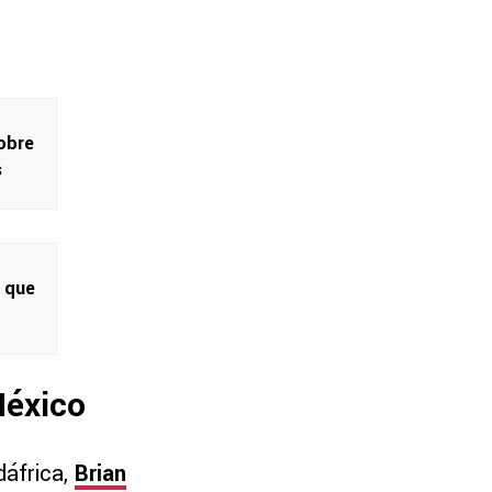
obre
s
s que
México
dáfrica,
Brian