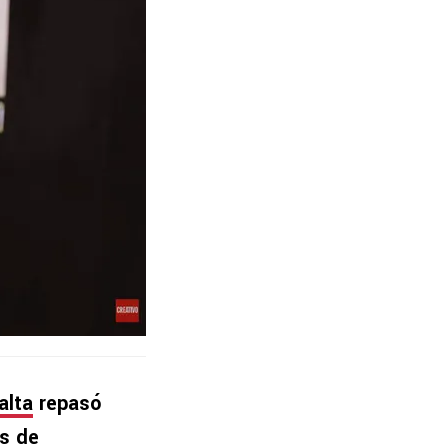
alta
repasó
as de