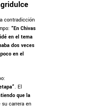
gridulce
na contradicción
ampo:
“En Chivas
idé en el tema
enaba dos veces
 poco en el
po:
etapa”
. El
tiendo que la
 su carrera en