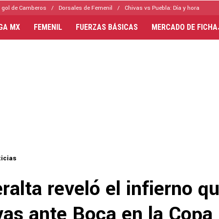
 gol de Camberos
Dorsales de Femenil
Chivas vs Puebla: Día y hora
IGA MX
FEMENIL
FUERZAS BÁSICAS
MERCADO DE FICHA
icias
ralta reveló el infierno qu
vas ante Boca en la Copa