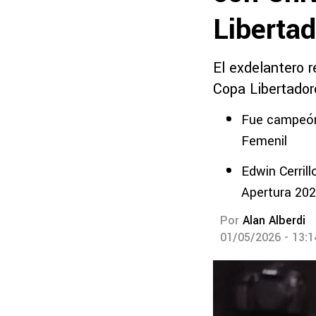
Liberta
El exdelantero 
Copa Libertadore
Fue campeón 
Femenil
Edwin Cerrill
Apertura 202
Por
Alan Alberdi
01/05/2026 - 13: