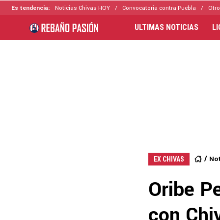
Es tendencia:
Noticias Chivas HOY
Convocatoria contra Puebla
Otro
ULTIMAS NOTICIAS
L
Not
EX CHIVAS
Oribe Pe
con Chi