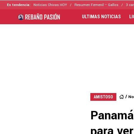
Es tendencia:
Noticias Chivas HOY
Resumen Femenil – Gallos
3 ca
ULTIMAS NOTICIAS
L
No
AMISTOSO
Panamá 
para ver