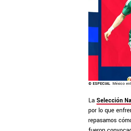
© ESPECIAL
México en
La
Selección Na
por lo que enfre
repasamos cómo
fueron convocad