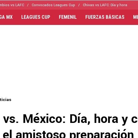
mbios vs LAFC
Convocados Leagues Cup
Chivas vs LAFC: Día y hora
IGA MX
LEAGUES CUP
FEMENIL
FUERZAS BÁSICAS
M
ticias
vs. México: Día, hora y c
 el amistoso preparación 