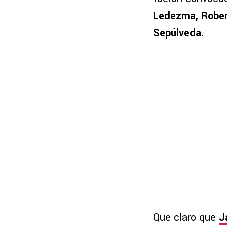
Ledezma, Robert
Sepúlveda.
Que claro que
J