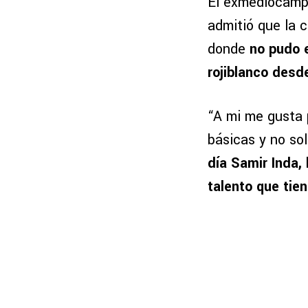
El exmediocampi
admitió que la 
donde
no pudo 
rojiblanco desd
“A mi me gusta 
básicas y no so
día Samir Inda, 
talento que tie