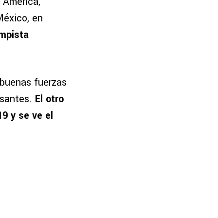
 América,
México, en
ampista
 buenas fuerzas
esantes.
El otro
19 y se ve el