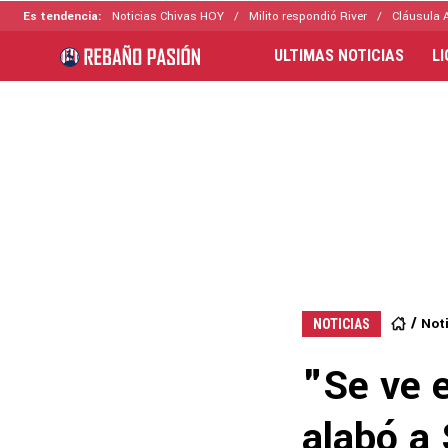
Es tendencia:
Noticias Chivas HOY
Milito respondió River
Cláusula 
ULTIMAS NOTICIAS
L
Not
NOTICIAS
"Se ve e
alabó a