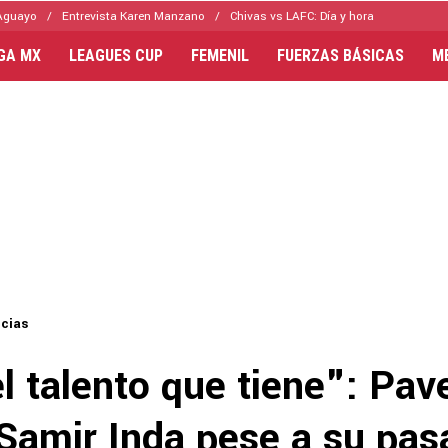
Aguayo
Entrevista Karen Manzano
Chivas vs LAFC: Día y hora
IGA MX
LEAGUES CUP
FEMENIL
FUERZAS BÁSICAS
M
icias
l talento que tiene": Pav
 Samir Inda pese a su pas