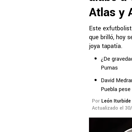
Atlas y
Este exfutbolist
que brilló, hoy 
joya tapatía.
¿De gravedad
Pumas
David Medran
Puebla pese
Por
León Iturbide
Actualizado el 30