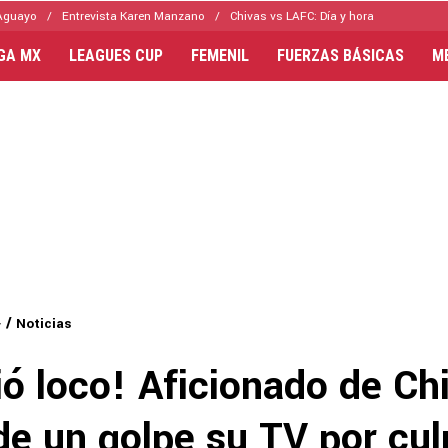
Aguayo
Entrevista Karen Manzano
Chivas vs LAFC: Día y hora
IGA MX
LEAGUES CUP
FEMENIL
FUERZAS BÁSICAS
M
Noticias
ió loco! Aficionado de Ch
de un golpe su TV por cul