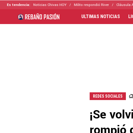
Es tendencia:
Noticias Chivas HOY
Milito respondió River
Cláusula 
ULTIMAS NOTICIAS
L
REDES SOCIALES
¡Se volv
rompió 