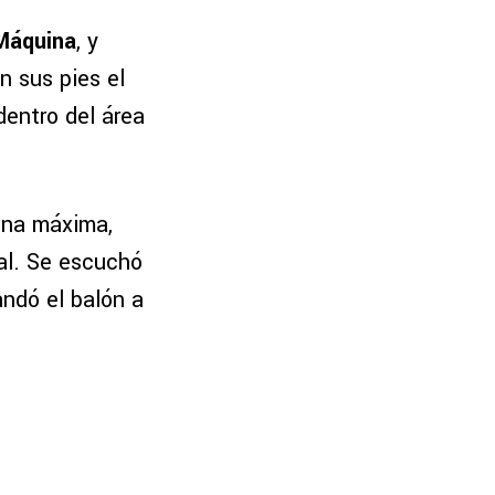
Máquina
, y
n sus pies el
entro del área
ena máxima,
al. Se escuchó
ndó el balón a