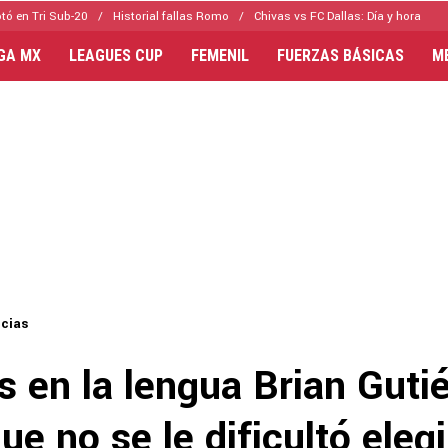
tó en Tri Sub-20
Historial fallas Romo
Chivas vs FC Dallas: Día y hora
IGA MX
LEAGUES CUP
FEMENIL
FUERZAS BÁSICAS
M
icias
s en la lengua Brian Guti
ue no se le dificultó elegi