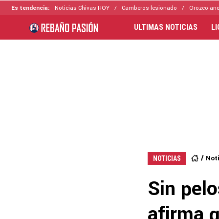
Es tendencia:
Noticias Chivas HOY
Camberos lesionado
Orozco ano
ULTIMAS NOTICIAS
L
Not
NOTICIAS
Sin pelo
afirma q