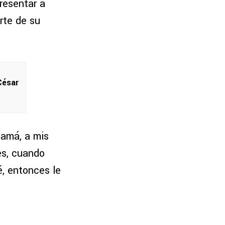
resentar a
arte de su
César
mamá, a mis
es, cuando
é, entonces le