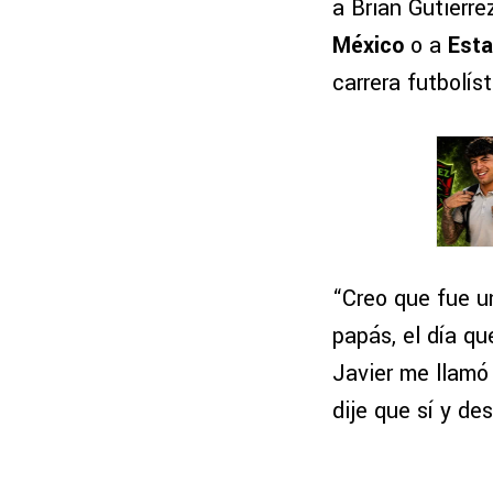
a Brian Gutiérre
México
o a
Esta
carrera futbolíst
“Creo que fue u
papás, el día qu
Javier me llamó 
dije que sí y de