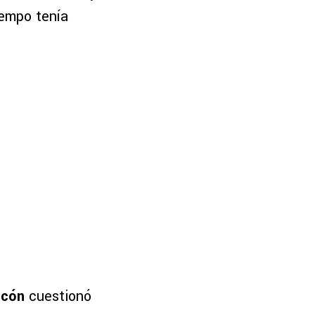
iempo tenía
ncón
cuestionó