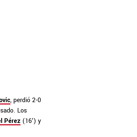
ovic
, perdió 2-0
asado. Los
l Pérez
(16′) y