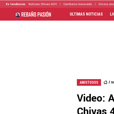
Es tendencia:
Noticias Chivas HOY
Camberos lesionado
Orozco ano
ULTIMAS NOTICIAS
L
N
AMISTOSOS
Video: A
Chivas 4