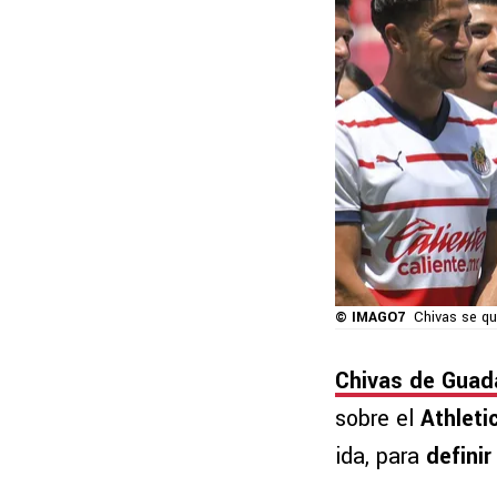
© IMAGO7
Chivas se qu
Chivas de Guada
sobre el
Athleti
ida, para
defini