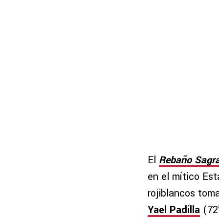
El
Rebaño Sagr
en el mítico Es
rojiblancos tom
Yael Padilla
(72′