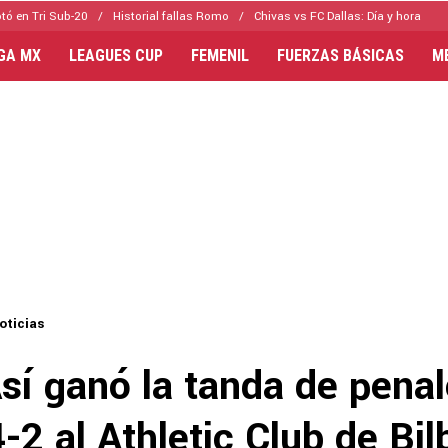
tó en Tri Sub-20
Historial fallas Romo
Chivas vs FC Dallas: Día y hora
IGA MX
LEAGUES CUP
FEMENIL
FUERZAS BÁSICAS
M
oticias
sí ganó la tanda de pena
-2 al Athletic Club de Bi