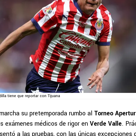
dilla tiene que reportar con Tijuana
marcha su pretemporada rumbo al
Torneo Apertu
los exámenes médicos de rigor en
Verde Valle
. Pr
esentó a las pruebas, con las únicas excepciones 