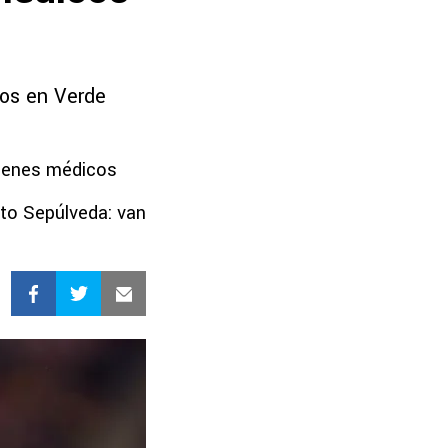
ros en Verde
ámenes médicos
rto Sepúlveda: van