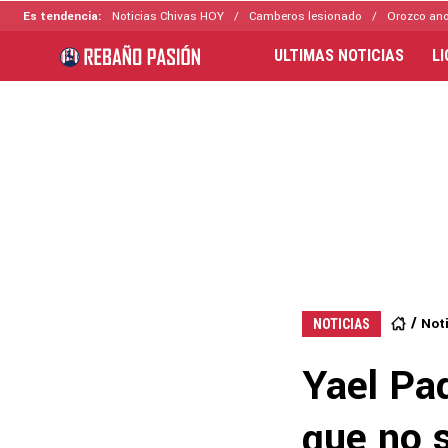
Es tendencia:
Noticias Chivas HOY
Camberos lesionado
Orozco ano
ULTIMAS NOTICIAS
L
Not
NOTICIAS
Yael Pad
que no 