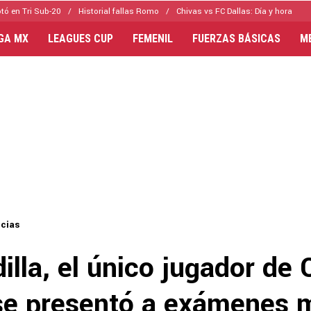
tó en Tri Sub-20
Historial fallas Romo
Chivas vs FC Dallas: Día y hora
IGA MX
LEAGUES CUP
FEMENIL
FUERZAS BÁSICAS
M
icias
illa, el único jugador de 
se presentó a exámenes 