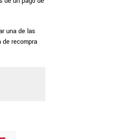
ás de un pago de
ar una de las
la de recompra