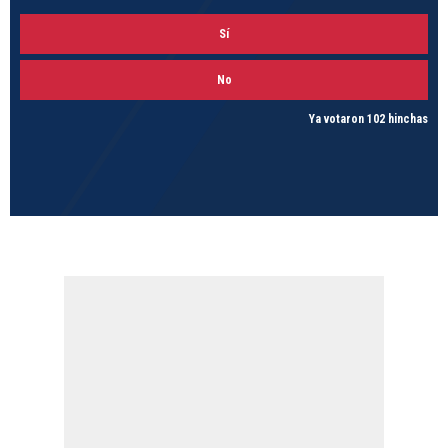
Sí
No
Ya votaron 102 hinchas