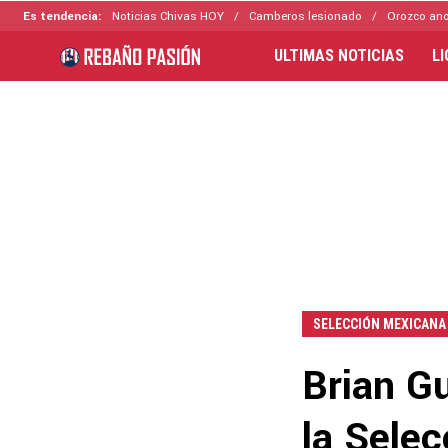
Es tendencia:
Noticias Chivas HOY
Camberos lesionado
Orozco ano
ULTIMAS NOTICIAS
L
SELECCIÓN MEXICANA
Brian G
la Sele