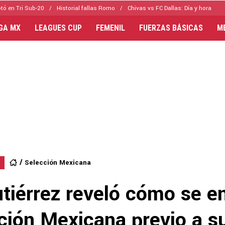
tó en Tri Sub-20
Historial fallas Romo
Chivas vs FC Dallas: Día y hora
IGA MX
LEAGUES CUP
FEMENIL
FUERZAS BÁSICAS
M
Selección Mexicana
utiérrez reveló cómo se e
cción Mexicana previo a s