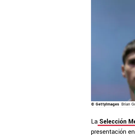
© GettyImages
Brian G
La
Selección M
presentación en