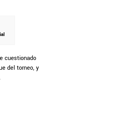
al
ue cuestionado
e del torneo, y
.