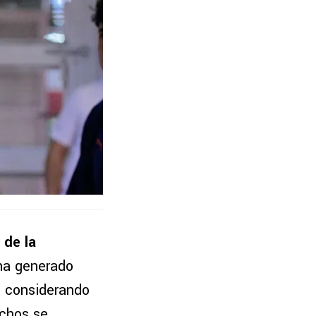
 de la
 ha generado
, considerando
uchos se