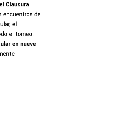
el Clausura
os encuentros de
lar, el
do el torneo.
tular en nueve
lmente