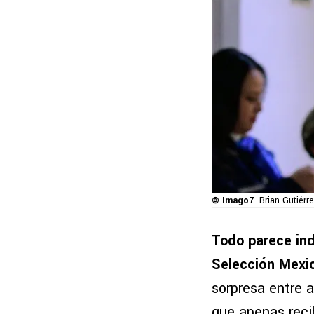
© Imago7
Brian Gutiérr
Todo parece in
Selección Mexi
sorpresa entre 
que apenas reci