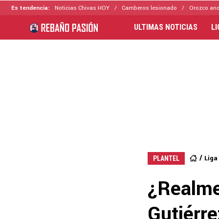
Es tendencia:
Noticias Chivas HOY
Camberos lesionado
Orozco ano
ULTIMAS NOTICIAS
L
Liga
PLANTEL
¿Realme
Gutiérre