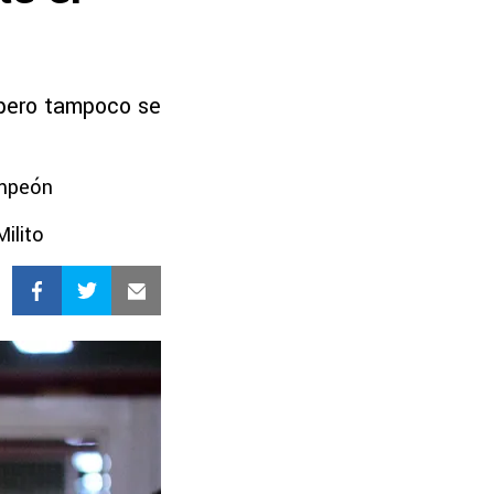
, pero tampoco se
ampeón
Milito