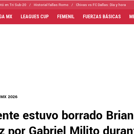
tó en Tri Sub-20
Historial fallas Romo
Chivas vs FC Dallas: Día y hora
IGA MX
LEAGUES CUP
FEMENIL
FUERZAS BÁSICAS
M
 MX 2026
nte estuvo borrado Brian
z por Gabriel Milito duran