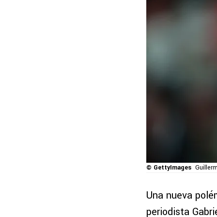
© GettyImages
Guiller
Una nueva polém
periodista Gabr