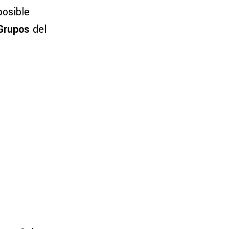
posible
 Grupos
del