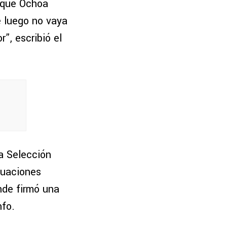
o que Ochoa
ue luego no vaya
r”, escribió el
la Selección
tuaciones
nde firmó una
nfo.