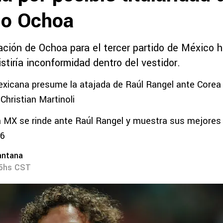
mo Ochoa
eación de Ochoa para el tercer partido de México 
stiría inconformidad dentro del vestidor.
xicana presume la atajada de Raúl Rangel ante Corea 
Christian Martinoli
a MX se rinde ante Raúl Rangel y muestra sus mejores 
26
antana
15hs CST