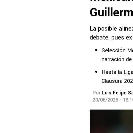
Guiller
La posible alin
debate, pues exi
Selección Me
narración de 
Hasta la Lig
Clausura 20
Por
Luis Felipe S
20/06/2026 - 18: