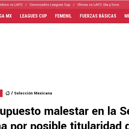
mbios vs LAFC
Convocados Leagues Cup
Chivas vs LAFC: Día y hora
IGA MX
LEAGUES CUP
FEMENIL
FUERZAS BÁSICAS
M
Selección Mexicana
supuesto malestar en la S
 por posible titularidad 