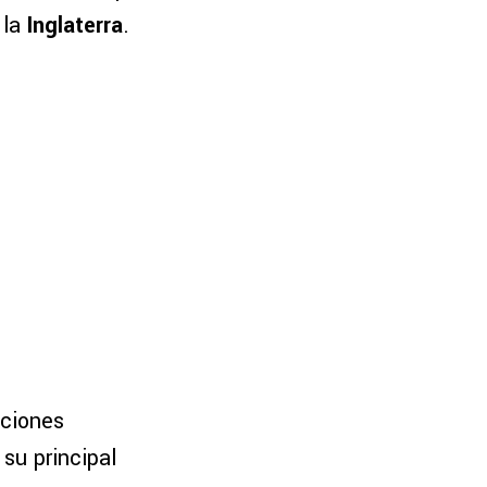
 la
Inglaterra
.
aciones
 su principal