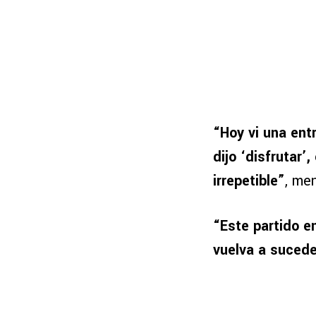
“Hoy vi una ent
dijo ‘disfrutar’
irrepetible”
, me
“Este partido en
vuelva a sucede