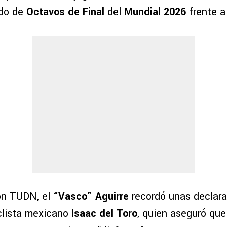
ido de
Octavos de Final
del
Mundial 2026
frente a
on TUDN, el
“Vasco” Aguirre
recordó unas declar
clista mexicano
Isaac del Toro
, quien aseguró que