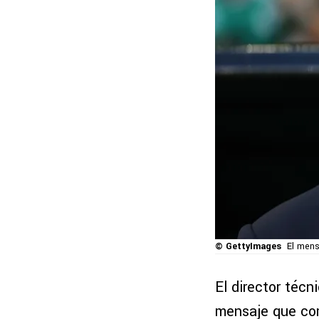
© GettyImages
El mens
El director técn
mensaje que com