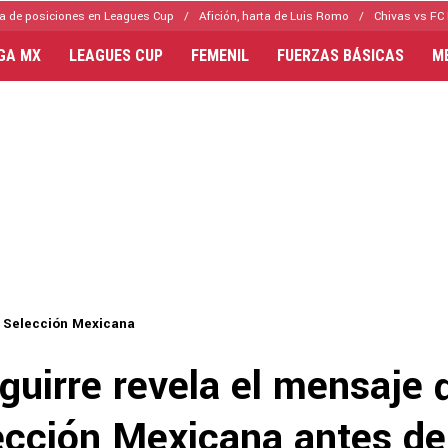
a de posiciones en Leagues Cup
Afición, harta de Luis Romo
Chivas vs FC 
IGA MX
LEAGUES CUP
FEMENIL
FUERZAS BÁSICAS
M
Selección Mexicana
guirre revela el mensaje 
lección Mexicana antes de