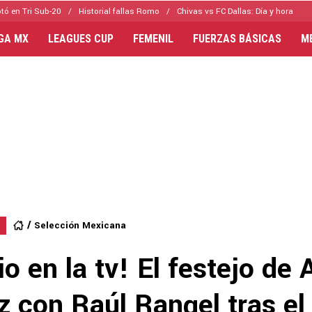
tó en Tri Sub-20
Historial fallas Romo
Chivas vs FC Dallas: Día y hora
IGA MX
LEAGUES CUP
FEMENIL
FUERZAS BÁSICAS
M
Selección Mexicana
io en la tv! El festejo d
z con Raúl Rangel tras e