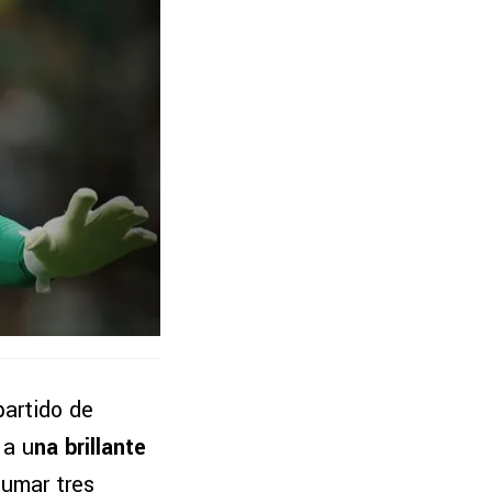
partido de
 a u
na brillante
sumar tres