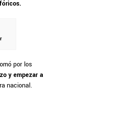
fóricos.
r
omó por los
azo y empezar a
ra nacional.