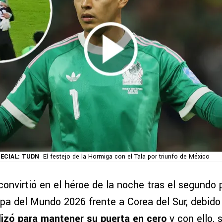
ECIAL: TUDN
El festejo de la Hormiga con el Tala por triunfo de México
onvirtió en el héroe de la noche tras el segundo 
pa del Mundo 2026 frente a Corea del Sur, debido
lizó para mantener su puerta en cero
y con ello, 