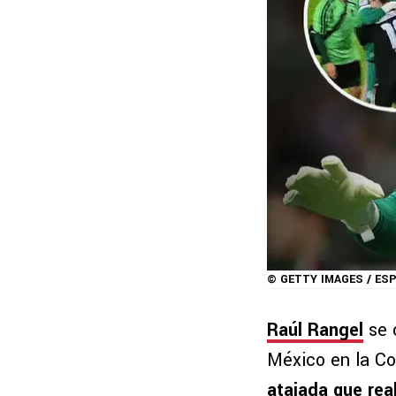
© GETTY IMAGES / ESP
Raúl Rangel
se c
México en la Co
atajada que rea