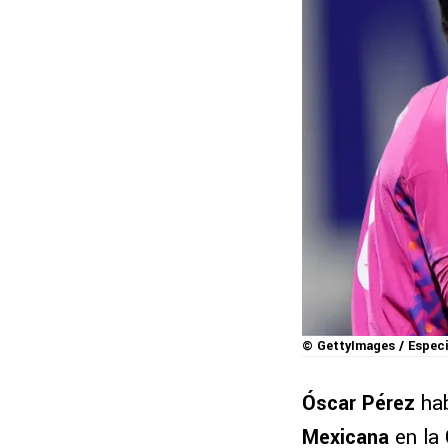
© GettyImages / Especi
Óscar Pérez
hab
Mexicana
en la