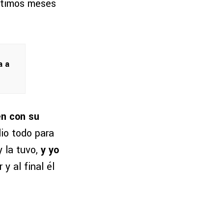
ltimos meses
a a
en con su
dio todo para
 la tuvo,
y yo
y al final él