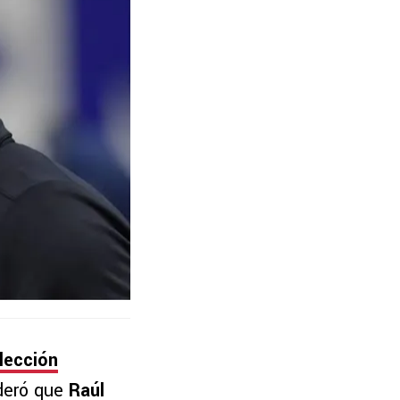
lección
deró que
Raúl