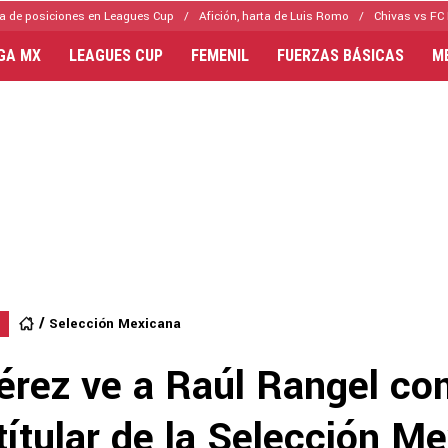
a de posiciones en Leagues Cup
Afición, harta de Luis Romo
Chivas vs FC 
IGA MX
LEAGUES CUP
FEMENIL
FUERZAS BÁSICAS
M
Selección Mexicana
érez ve a Raúl Rangel co
títular de la Selección M