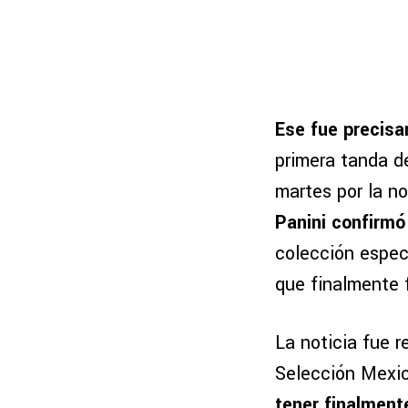
Ese fue precis
primera tanda d
martes por la no
Panini confirmó
colección especi
que finalmente 
La noticia fue r
Selección Mexi
tener finalment