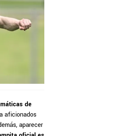
emáticas de
a aficionados
además, aparecer
mpita oficial es