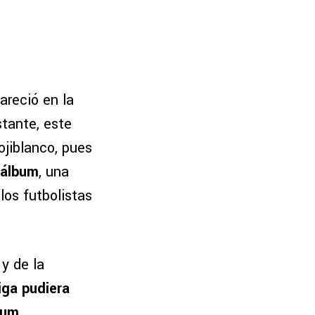
areció en la
tante, este
ojiblanco, pues
 álbum
, una
los futbolistas
y de la
iga pudiera
bum
,