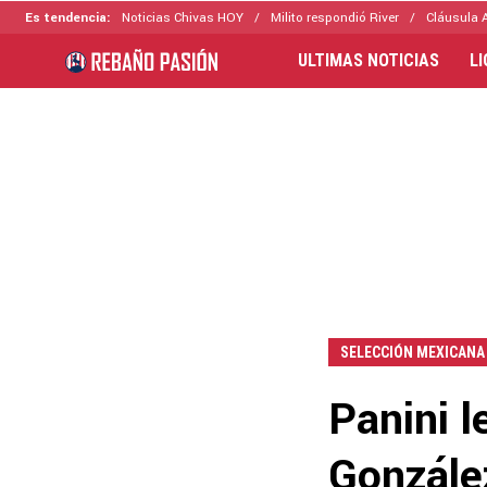
Es tendencia:
Noticias Chivas HOY
Milito respondió River
Cláusula 
ULTIMAS NOTICIAS
L
SELECCIÓN MEXICANA
Panini 
Gonzále