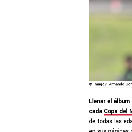
© Imago7
Armando Gonz
Llenar el álbum
cada
Copa del
de todas las eda
en sus páginas 