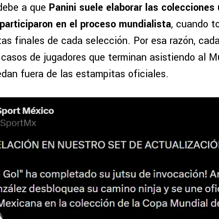
 debe a que
Panini suele elaborar las colecciones 
 participaron en el proceso mundialista
, cuando t
stas finales de cada selección. Por esa razón, cad
 casos de jugadores que terminan asistiendo al Mu
dan fuera de las estampitas oficiales.