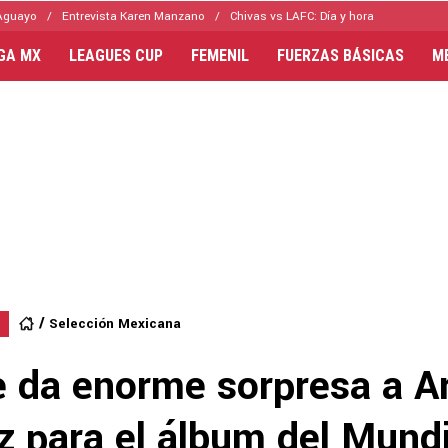
Aguayo
Entrevista Karen Manzano
Chivas vs LAFC: Día y hora
IGA MX
LEAGUES CUP
FEMENIL
FUERZAS BÁSICAS
M
Selección Mexicana
le da enorme sorpresa a 
z para el álbum del Mundi