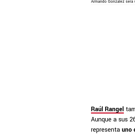
Armando González será u
Raúl Rangel
tam
Aunque a sus 26
representa
uno 