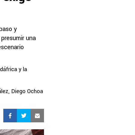
 paso y
 presumir una
escenario
áfrica y la
ález, Diego Ochoa