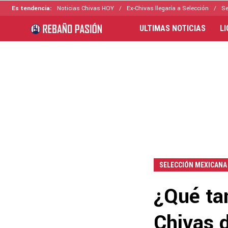
Es tendencia:
Noticias Chivas HOY
Ex-Chivas llegaría a Selección
Se
ULTIMAS NOTICIAS
L
SELECCIÓN MEXICANA
¿Qué ta
Chivas d