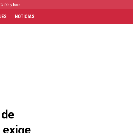
C: Día y hora
JES
NOTICIAS
 de
 exige