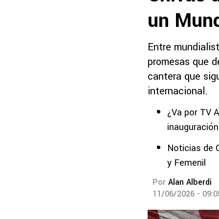
un Mund
Entre mundialis
promesas que de
cantera que sig
internacional.
¿Va por TV A
inauguración
Noticias de 
y Femenil
Por
Alan Alberdi
11/06/2026 - 09: