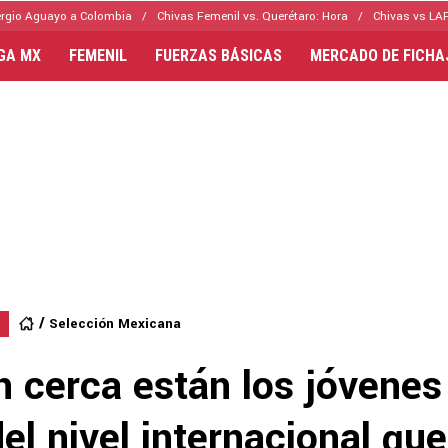
rgio Aguayo a Colombia
Chivas Femenil vs. Querétaro: Hora
Chivas vs LAF
IGA MX
FEMENIL
FUERZAS BÁSICAS
MERCADO DE FICHA
Selección Mexicana
n cerca están los jóvenes
el nivel internacional que