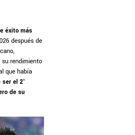
e éxito más
2026 después de
icano,
a su rendimiento
al que había
 ser el 2°
ero de su