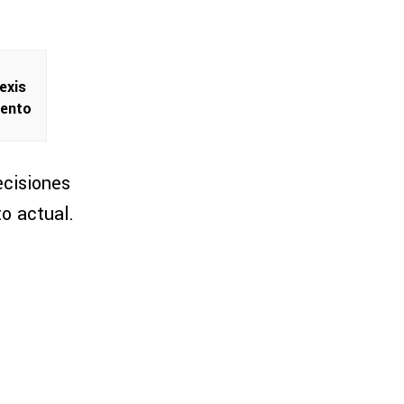
exis
iento
ecisiones
o actual.