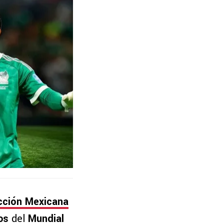
cción Mexicana
pos
del
Mundial