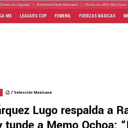
Chivas con Aguayo
Entrevista Karen Manzano
Chivas vs LAFC: Día y hora
IGA MX
LEAGUES CUP
FEMENIL
FUERZAS BÁSICAS
M
Selección Mexicana
rquez Lugo respalda a R
y tunde a Memo Ochoa: “