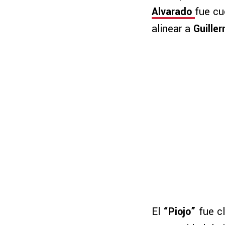
Alvarado
fue cu
alinear a
Guille
El
“Piojo”
fue c