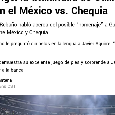
n el México vs. Chequia
 Rebaño habló acerca del posible “homenaje” a G
ntre México y Chequia.
o le preguntó sin pelos en la lengua a Javier Aguirre:
demuestra su excelente juego de pies y sorprende a Ja
r a la banca
antana
28hs CST