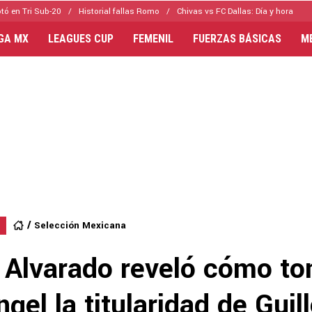
tó en Tri Sub-20
Historial fallas Romo
Chivas vs FC Dallas: Día y hora
IGA MX
LEAGUES CUP
FEMENIL
FUERZAS BÁSICAS
M
Selección Mexicana
 Alvarado reveló cómo to
gel la titularidad de Gui