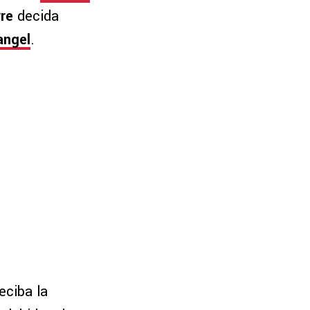
rre
decida
angel
.
eciba la