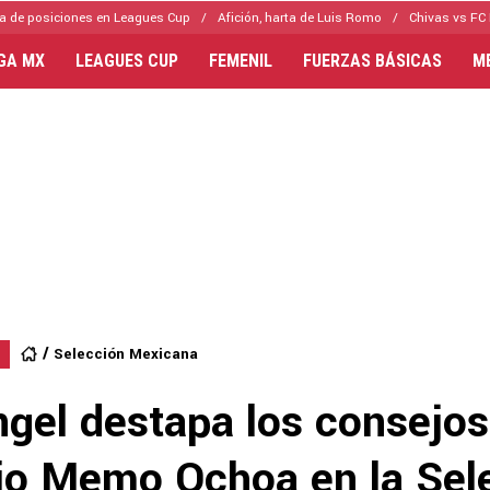
a de posiciones en Leagues Cup
Afición, harta de Luis Romo
Chivas vs FC 
IGA MX
LEAGUES CUP
FEMENIL
FUERZAS BÁSICAS
M
Selección Mexicana
ngel destapa los consejos
dio Memo Ochoa en la Sel