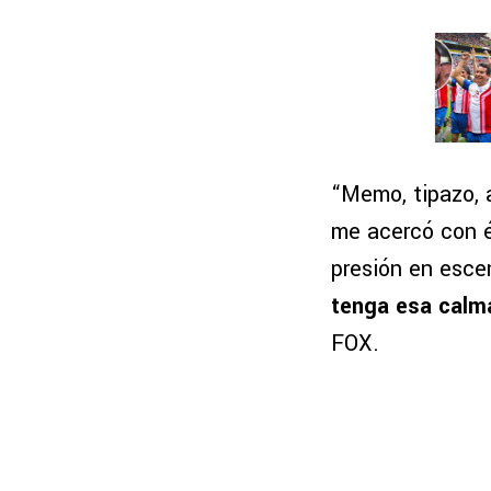
“Memo, tipazo, 
me acercó con é
presión en esce
tenga esa calma
FOX.