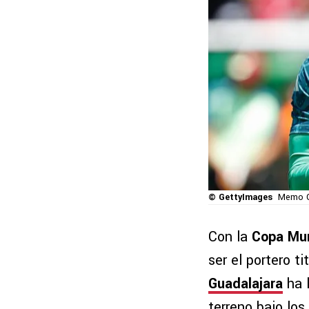
© GettyImages
Memo Oc
Con la
Copa Mun
ser el portero ti
Guadalajara
ha l
terreno bajo los