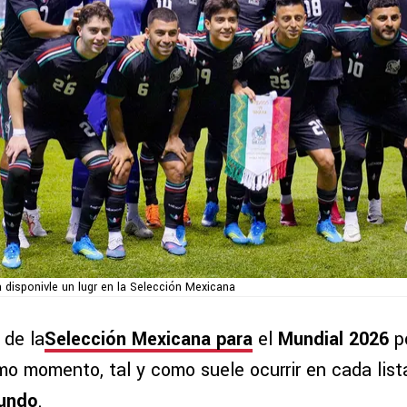
 disponivle un lugr en la Selección Mexicana
 de la
Selección Mexicana
para
el
Mundial 2026
p
mo momento, tal y como suele ocurrir en cada list
undo
.