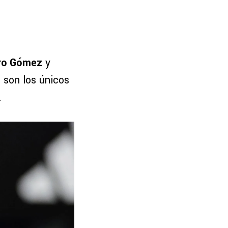
ro Gómez
y
s son los únicos
.