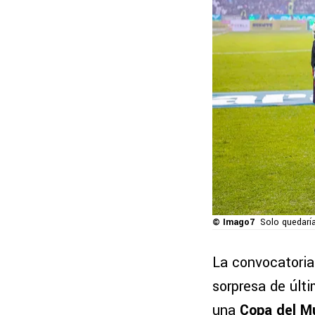
© Imago7
Solo quedaría
La convocatoria
sorpresa de últi
una
Copa del M