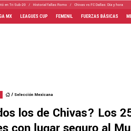
tó en Tri Sub-20
Historial fallas Romo
Chivas vs FC Dallas: Día y hora
IGA MX
LEAGUES CUP
FEMENIL
FUERZAS BÁSICAS
M
Selección Mexicana
dos los de Chivas? Los 2
es con lugar seguro al Mu