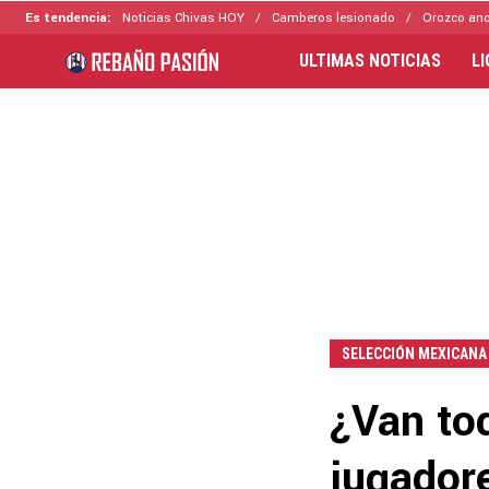
Es tendencia:
Noticias Chivas HOY
Camberos lesionado
Orozco ano
ULTIMAS NOTICIAS
L
SELECCIÓN MEXICANA
¿Van to
jugador