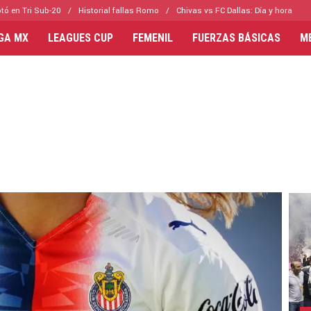
tó en Tri Sub-20
Historial fallas Romo
Chivas vs FC Dallas: Día y hora
IGA MX
LEAGUES CUP
FEMENIL
FUERZAS BÁSICAS
M