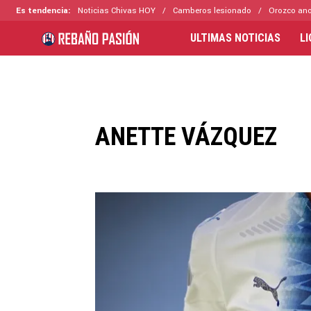
Es tendencia:
Noticias Chivas HOY
Camberos lesionado
Orozco ano
ULTIMAS NOTICIAS
L
ANETTE VÁZQUEZ