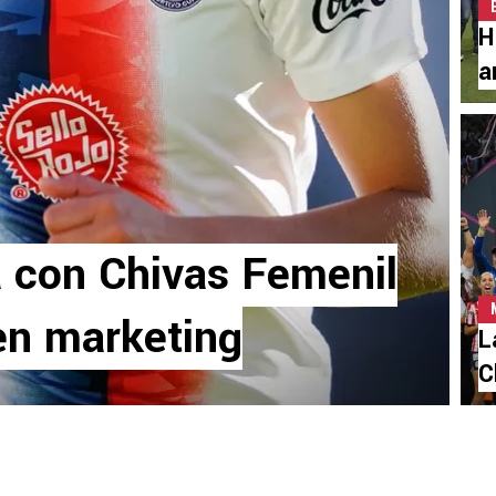
H
a
 con Chivas Femenil
 en marketing
L
C