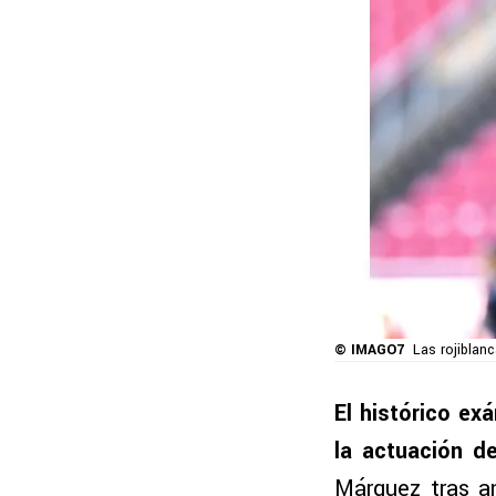
© IMAGO7
Las rojiblan
El histórico ex
la actuación de
Márquez tras an