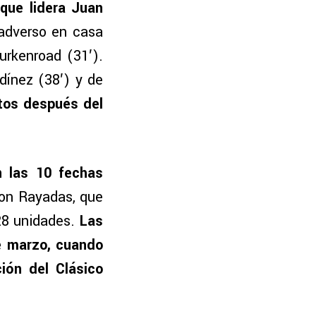
que lidera Juan
adverso en casa
urkenroad (31′).
dínez (38′) y de
utos después del
n las 10 fechas
con Rayadas, que
 28 unidades.
Las
de marzo, cuando
ión del Clásico