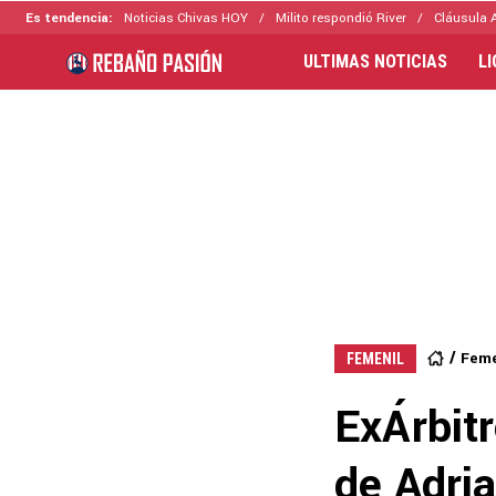
Es tendencia:
Noticias Chivas HOY
Milito respondió River
Cláusula 
ULTIMAS NOTICIAS
L
Feme
FEMENIL
ExÁrbitr
de Adri