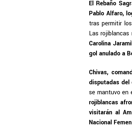
El Rebaño Sagr
Pablo Alfaro, l
tras permitir l
Las rojiblancas
Carolina Jarami
gol anulado a Bo
Chivas, comand
disputadas del c
se mantuvo en e
rojiblancas afr
visitarán al A
Nacional Femeni