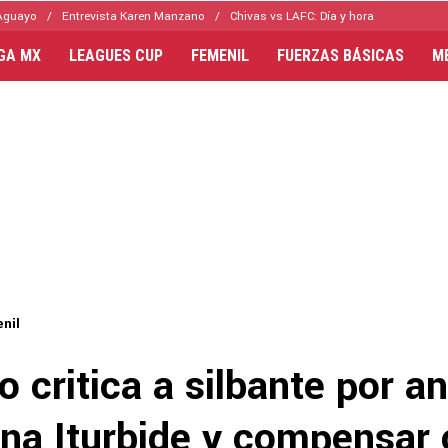
Aguayo
Entrevista Karen Manzano
Chivas vs LAFC: Día y hora
IGA MX
LEAGUES CUP
FEMENIL
FUERZAS BÁSICAS
M
nil
o critica a silbante por an
ana Iturbide y compensar