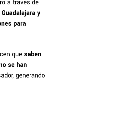
ró a través de
l Guadalajara y
ones
para
dicen que
saben
 no se han
cador, generando