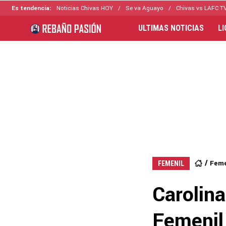
Es tendencia:
Noticias Chivas HOY
Se va Aguayo
Chivas vs LAFC T
ULTIMAS NOTICIAS
L
Feme
FEMENIL
Carolina
Femenil 