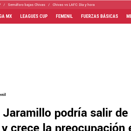
V
Semáforo bajas Chivas
Chivas vs LAFC: Día y hora
IGA MX
LEAGUES CUP
FEMENIL
FUERZAS BÁSICAS
M
nil
 Jaramillo podría salir de
y crece la preocupación 