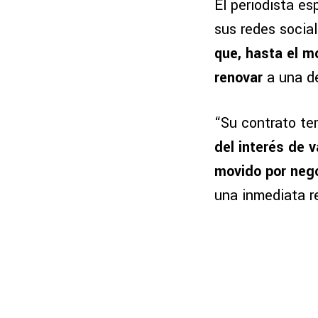
El periodista es
sus redes socia
que, hasta el m
renovar
a una de
“Su contrato te
del interés de 
movido por nego
una inmediata r