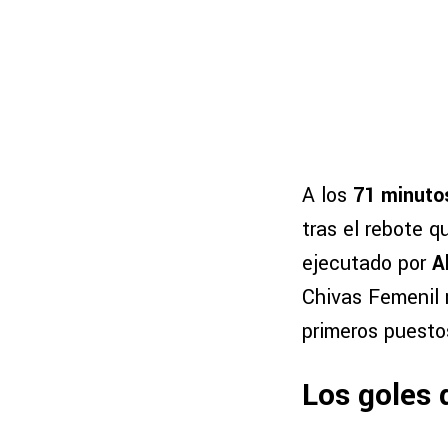
A los
71 minuto
tras el rebote q
ejecutado por
A
Chivas Femenil r
primeros puesto
Los goles 