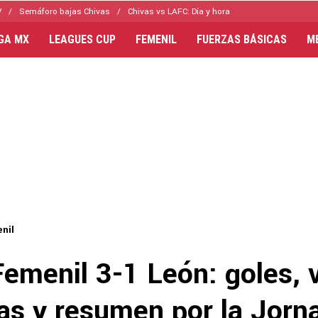
V
Semáforo bajas Chivas
Chivas vs LAFC: Día y hora
IGA MX
LEAGUES CUP
FEMENIL
FUERZAS BÁSICAS
M
nil
emenil 3-1 León: goles, 
as y resumen por la Jorn