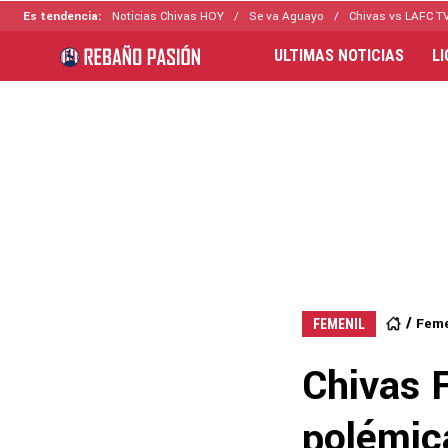
Es tendencia:
Noticias Chivas HOY
Se va Aguayo
Chivas vs LAFC T
ULTIMAS NOTICIAS
L
Feme
FEMENIL
Chivas F
polémic