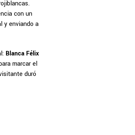
rojiblancas.
encia con un
al y enviando a
l:
Blanca Félix
para marcar el
visitante duró