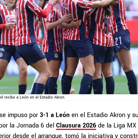
l recibe a León en el Estadio Akron.
se impuso por
3-1 a León
en el Estadio Akron y 
por la Jornada 6 del
Clausura 2026
de la Liga MX 
ior desde el arranque, tomó la iniciativa y const