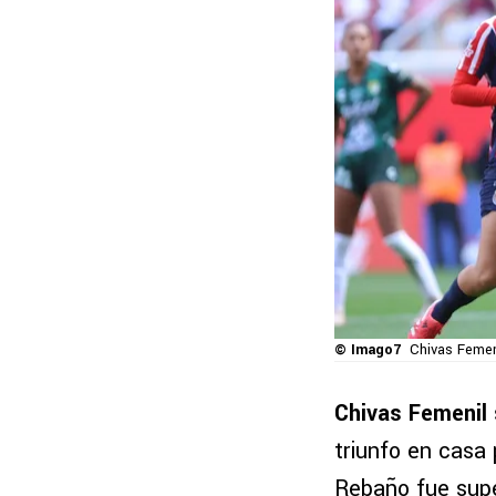
© Imago7
Chivas Femeni
Chivas Femenil
triunfo en casa 
Rebaño fue super