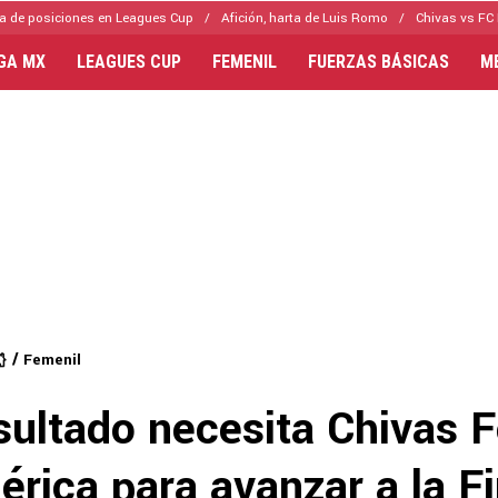
a de posiciones en Leagues Cup
Afición, harta de Luis Romo
Chivas vs FC 
IGA MX
LEAGUES CUP
FEMENIL
FUERZAS BÁSICAS
M
Femenil
sultado necesita Chivas 
rica para avanzar a la Fi