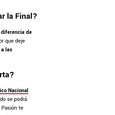
r la Final?
 diferencia de
or que deje
 a las
rta?
ico Nacional
tido se podrá
 Pasión te