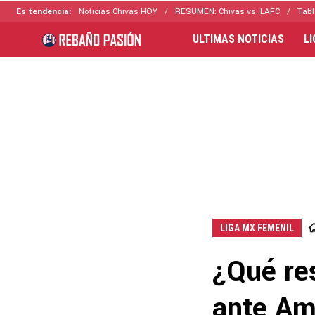
Es tendencia:
Noticias Chivas HOY
RESUMEN: Chivas vs. LAFC
Tabl
ULTIMAS NOTICIAS
L
LIGA MX FEMENIL
¿Qué re
ante Amé