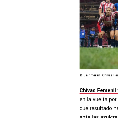
© Jair Teran
Chivas Fem
Chivas Femenil 
en la vuelta por
qué resultado n
ante las azulcr