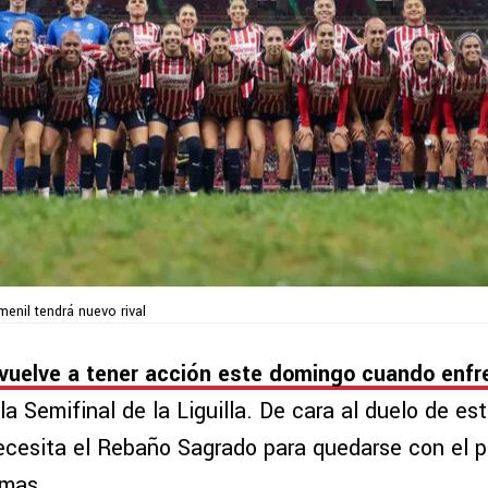
enil tendrá nuevo rival
vuelve a tener acción este domingo cuando enfr
 la Semifinal de la Liguilla. De cara al duelo de e
ecesita el Rebaño Sagrado para quedarse con el pa
emas.