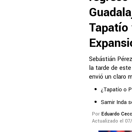
Guadalaj
Tapatío
Expans
Sebástián Pérez
la tarde de este
envió un claro 
¿Tapatío o P
Samir Inda 
Por
Eduardo Cecc
Actualizado el 07