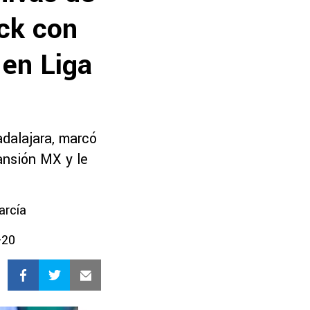
ick con
 en Liga
dalajara, marcó
pansión MX y le
arcía
-20