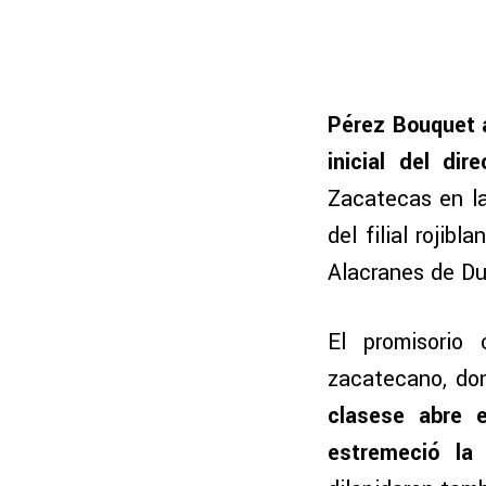
Pérez Bouquet a
inicial del dir
Zacatecas en la
del filial roji
Alacranes de Du
El promisorio
zacatecano, do
clasese abre e
estremeció la 