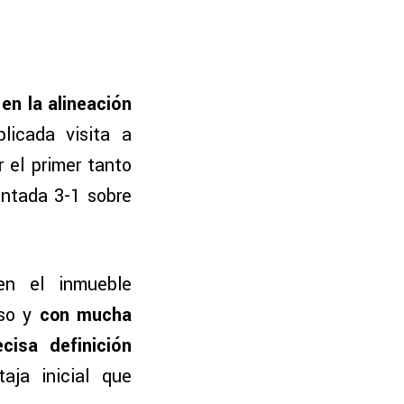
en la alineación
licada visita a
 el primer tanto
ontada 3-1 sobre
en el inmueble
iso y
con mucha
cisa definición
aja inicial que