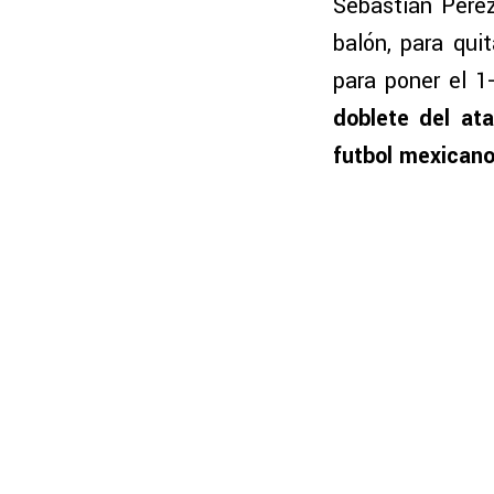
Sebastián Pérez
balón, para qui
para poner el 1
doblete del ata
futbol mexican