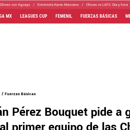
Chivas con Aguayo
Entrevista Karen Manzano
Chivas vs LAFC: Día y hora
IGA MX
LEAGUES CUP
FEMENIL
FUERZAS BÁSICAS
M
Fuerzas Básicas
án Pérez Bouquet pide a 
al primer equipo de las C