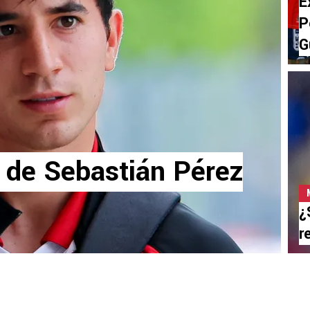
E
P
G
 de Sebastián Pérez
¿
r