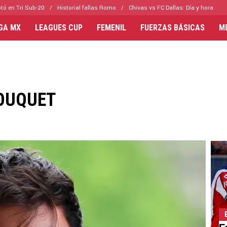
tó en Tri Sub-20
Historial fallas Romo
Chivas vs FC Dallas: Día y hora
IGA MX
LEAGUES CUP
FEMENIL
FUERZAS BÁSICAS
M
BOUQUET