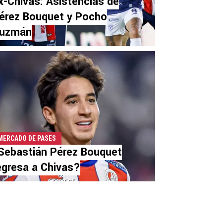
x-Chivas: Asistencias de
érez Bouquet y Pocho
uzmán
MERCADO DE PASES
Sebastián Pérez Bouquet
egresa a Chivas?