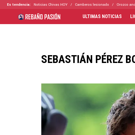
Es tendencia:
Noticias Chivas HOY
Camberos lesionado
Orozco ano
ULTIMAS NOTICIAS
L
SEBASTIÁN PÉREZ 