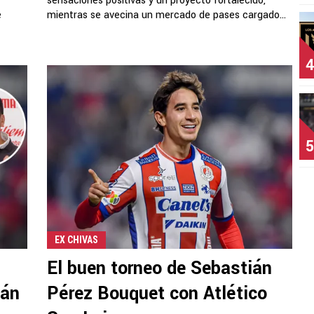
sensaciones positivas y un proyecto fortalecido,
e
mientras se avecina un mercado de pases cargado...
4
5
EX CHIVAS
El buen torneo de Sebastián
ián
Pérez Bouquet con Atlético