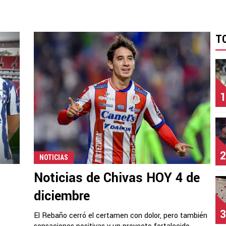
T
1
2
NOTICIAS
Noticias de Chivas HOY 4 de
diciembre
3
El Rebaño cerró el certamen con dolor, pero también