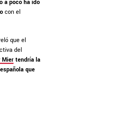
o a poco ha ido
do
con el
eló que el
ctiva del
r Mier
tendría la
a española que