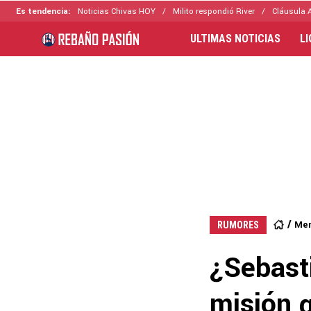
Es tendencia:
Noticias Chivas HOY
Milito respondió River
Cláusula 
ULTIMAS NOTICIAS
L
Mer
RUMORES
¿Sebast
misión q