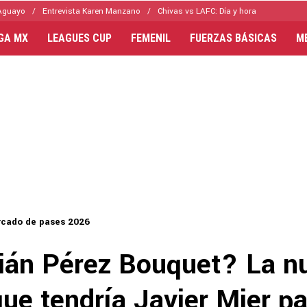
Aguayo
Entrevista Karen Manzano
Chivas vs LAFC: Día y hora
IGA MX
LEAGUES CUP
FEMENIL
FUERZAS BÁSICAS
M
cado de pases 2026
ián Pérez Bouquet? La n
ue tendría Javier Mier p