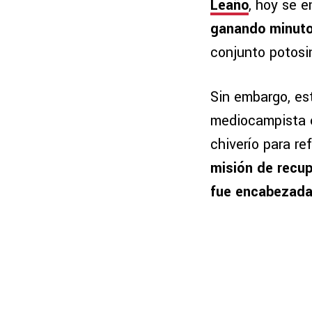
Leaño
, hoy se 
ganando minuto
conjunto potosi
Sin embargo, es
mediocampista es
chiverío para r
misión de recupe
fue encabezad