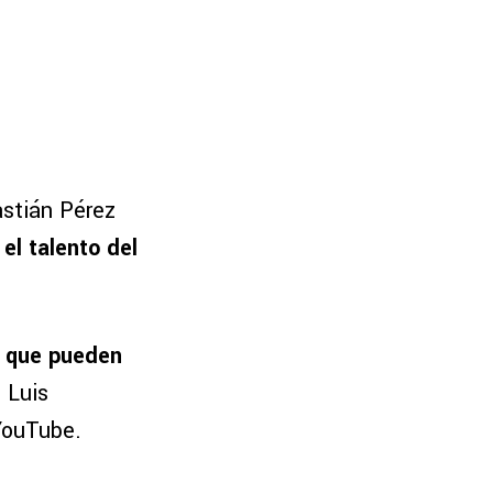
astián Pérez
el talento del
es que pueden
n Luis
YouTube.