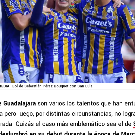
MEDIA
Gol de Sebastián Pérez Bouquet con San Luis.
e Guadalajara
son varios los talentos que han ent
ca pero luego, por distintas circunstancias, no logr
rada. Quizás el caso más emblemático sea el de
deslumbró en su debut durante la época de Marc