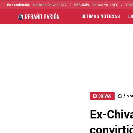
Es tendencia:
Noticias Chivas HOY
RESUMEN: Chivas vs. LAFC
Tabl
ULTIMAS NOTICIAS
L
Not
EX CHIVAS
Ex-Chiv
convirti