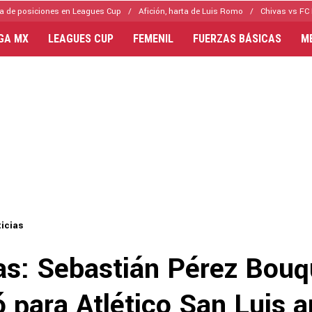
a de posiciones en Leagues Cup
Afición, harta de Luis Romo
Chivas vs FC 
IGA MX
LEAGUES CUP
FEMENIL
FUERZAS BÁSICAS
M
icias
as: Sebastián Pérez Bouq
ó para Atlético San Luis a