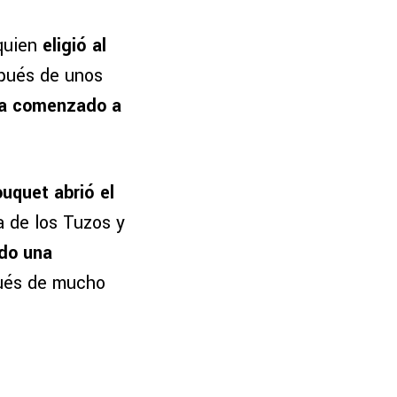
 quien
eligió al
spués de unos
a comenzado a
uquet abrió el
a de los Tuzos y
ado una
ués de mucho