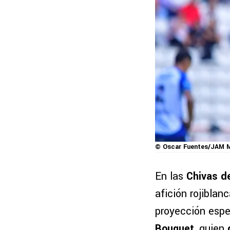
© Oscar Fuentes/JAM 
En las
Chivas d
afición rojiblan
proyección espe
Bouquet
, quien