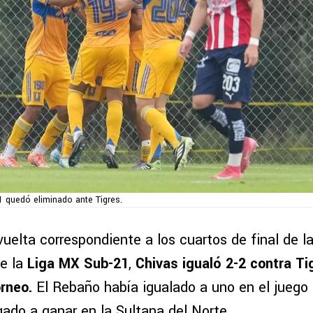
1 quedó eliminado ante Tigres.
vuelta correspondiente a los cuartos de final de la 
e la
Liga MX Sub-21
,
Chivas igualó 2-2 contra Ti
orneo.
El Rebaño había igualado a uno en el juego d
gado a ganar en la Sultana del Norte.