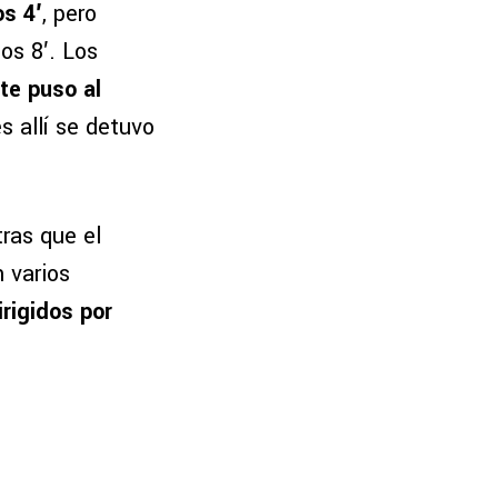
os 4′
, pero
os 8′. Los
te puso al
es allí se detuvo
tras que el
 varios
irigidos por