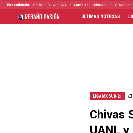
Es tendencia:
Noticias Chivas HOY
Camberos lesionado
Orozco ano
ULTIMAS NOTICIAS
L
LIGA MX SUB-21
Chivas 
UANL y s