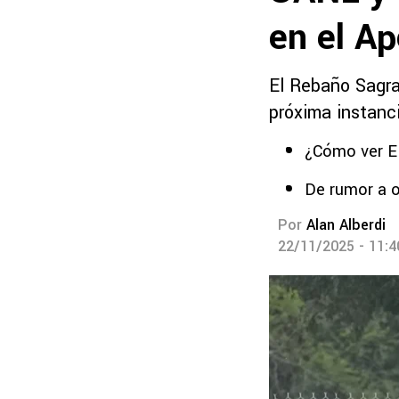
en el A
El Rebaño Sagrad
próxima instanci
¿Cómo ver E
De rumor a o
Por
Alan Alberdi
22/11/2025 - 11: