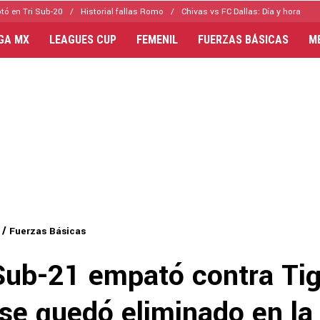
tó en Tri Sub-20
Historial fallas Romo
Chivas vs FC Dallas: Día y hora
IGA MX
LEAGUES CUP
FEMENIL
FUERZAS BÁSICAS
M
Fuerzas Básicas
Sub-21 empató contra Tig
e quedó eliminado en la 