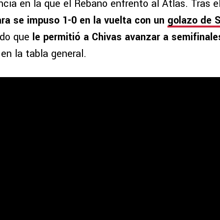
ancia en la que el Rebaño enfrentó al Atlas. Tras 
ra se impuso 1-0 en la vuelta con un
golazo de 
tado que
le permitió a Chivas avanzar a semifinale
en la tabla general.