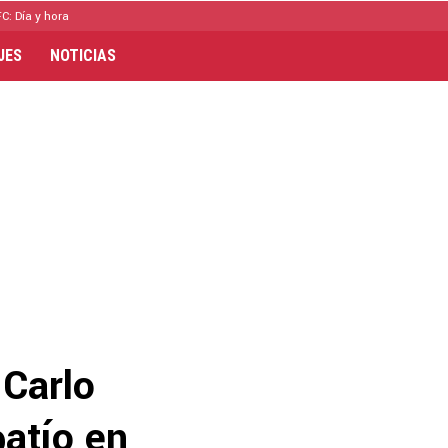
C: Día y hora
JES
NOTICIAS
 Carlo
patío en