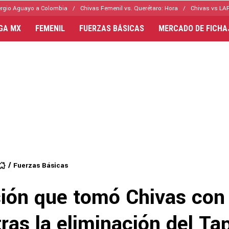
rgio Aguayo a Colombia
Chivas Femenil vs. Querétaro: Hora
Chivas vs LAF
IGA MX
FEMENIL
FUERZAS BÁSICAS
MERCADO DE FICHA
Fuerzas Básicas
sión que tomó Chivas con
tras la eliminación del Ta