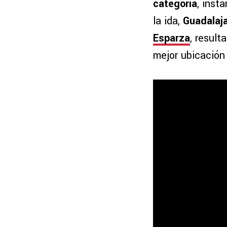
categoría
, inst
la ida,
Guadalaja
Esparza
, resul
mejor ubicación 