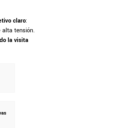
tivo claro
:
 alta tensión.
o la visita
vas