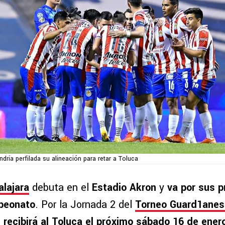
ndría perfilada su alineación para retar a Toluca
lajara
debuta en el
Estadio Akron
y
va por sus p
peonato
. Por la Jornada 2 del
Torneo Guard1anes
o
recibirá al Toluca el próximo sábado 16 de ener