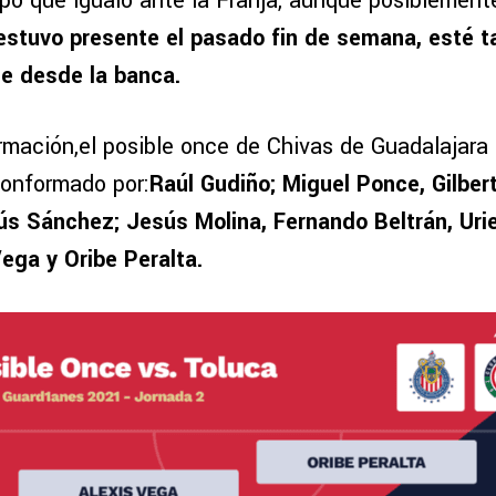
ipo que igualó ante la Franja, aunque posiblement
estuvo presente el pasado fin de semana, esté 
e desde la banca.
rmación,el posible once de Chivas de Guadalajara 
conformado por:
Raúl Gudiño; Miguel Ponce, Gilber
ús Sánchez; Jesús Molina, Fernando Beltrán, Uri
Vega y Oribe Peralta.