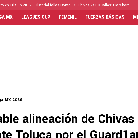
tó en Tri Sub-20
Historial fallas Romo
Chivas vs FC Dallas: Día y hora
IGA MX
LEAGUES CUP
FEMENIL
FUERZAS BÁSICAS
M
ga MX 2026
ble alineación de Chivas 
nte Toluca por el Guard1