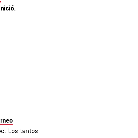
nició.
orneo
oc. Los tantos