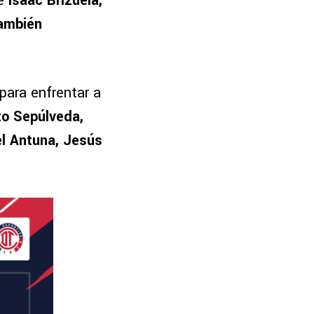
e
Isaac Brizuela,
también
para enfrentar a
to Sepúlveda,
el Antuna, Jesús