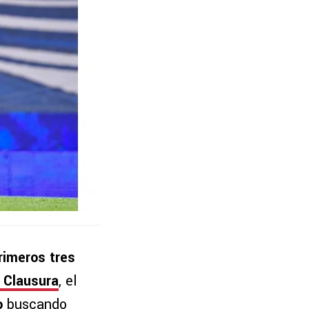
rimeros tres
 Clausura
, el
o
buscando