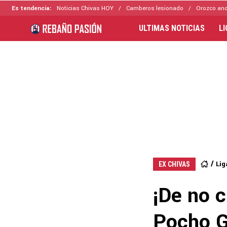
Es tendencia:
Noticias Chivas HOY
Camberos lesionado
Orozco ano
ULTIMAS NOTICIAS
L
Lig
EX CHIVAS
¡De no c
Pocho G