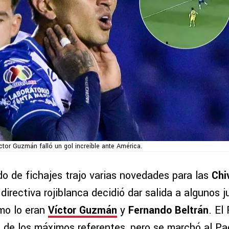
ctor Guzmán falló un gol increíble ante América.
do de fichajes trajo varias novedades para las
Chi
 directiva rojiblanca decidió dar salida a algunos 
mo lo eran
Víctor Guzmán
y
Fernando Beltrán
. El
o de los máximos referentes, pero se marchó al P