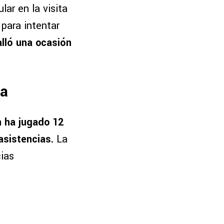
ar en la visita
 para intentar
alló una ocasión
.
ca
 ha jugado 12
asistencias.
La
cias