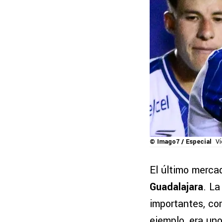
© Imago7 / Especial
Ví
El último merca
Guadalajara
. La
importantes, co
ejemplo, era un