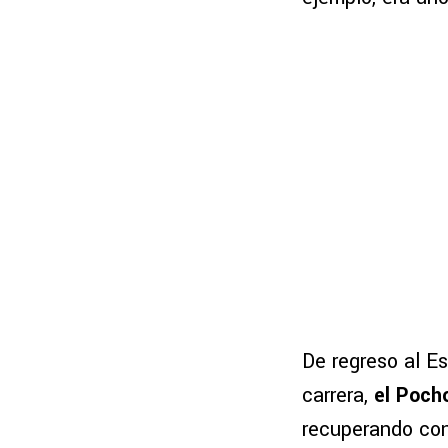
De regreso al E
carrera,
el Poch
recuperando co