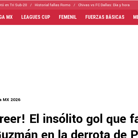
tó en Tri Sub-20
Historial fallas Romo
Chivas vs FC Dallas: Día y hora
IGA MX
LEAGUES CUP
FEMENIL
FUERZAS BÁSICAS
M
a MX 2026
reer! El insólito gol que fa
uzmán en la derrota de 