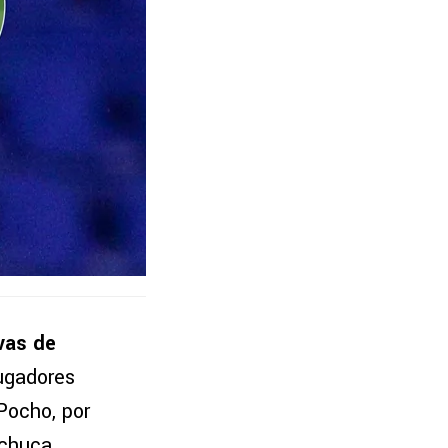
vas de
jugadores
 Pocho, por
achuca.