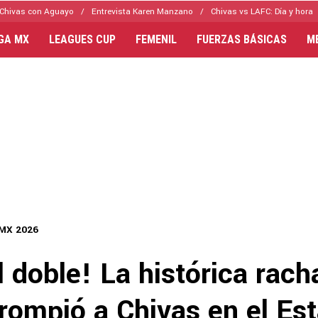
Chivas con Aguayo
Entrevista Karen Manzano
Chivas vs LAFC: Día y hora
IGA MX
LEAGUES CUP
FEMENIL
FUERZAS BÁSICAS
M
 MX 2026
l doble! La histórica rach
 rompió a Chivas en el Es