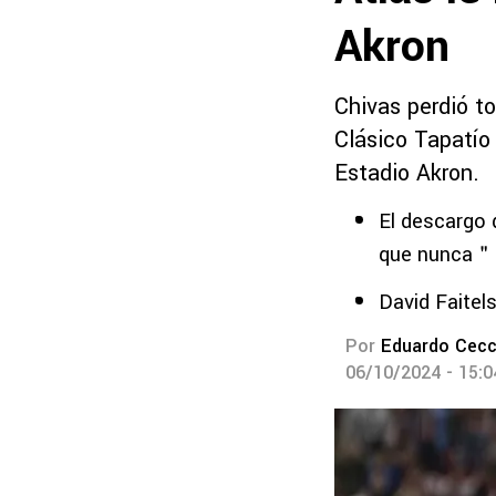
Akron
Chivas perdió t
Clásico Tapatío 
Estadio Akron.
El descargo 
que nunca＂
David Faitel
Por
Eduardo Cecc
06/10/2024 - 15: