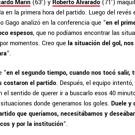
cardo Marín
(63′) y
Roberto Alvarado
(71′) maquil
 en la primera hora del partido. Luego del revés 
o Gago analizó en la conferencia que “
en el prim
oco espesos
, que no podíamos encontrar las situa
 por momentos. Creo que
la situación del gol, no
ara
“.
e “
en el segundo tiempo, cuando nos tocó salir, 
 costaron el partido
. Después, el equipo intentó,
 el sentido de querer ir a buscarlo esos 40 minut
 situaciones donde generamos los goles.
Duele y 
partido que queríamos, necesitábamos y deseába
icos y por la institución
“.