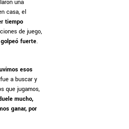
laron una
en casa, el
er tiempo
ciones de juego,
s golpeó fuerte
.
tuvimos esos
 fue a buscar y
os que jugamos,
duele mucho,
mos ganar, por