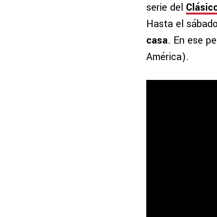
serie del
Clásic
Hasta el sábad
casa
. En ese pe
América).