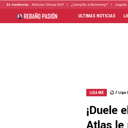
Es tendencia:
Noticias Chivas HOY
¿Campillo a Monterrey?
Jugada 
ULTIMAS NOTICIAS
L
Liga
LIGA MX
¡Duele e
Atlas le