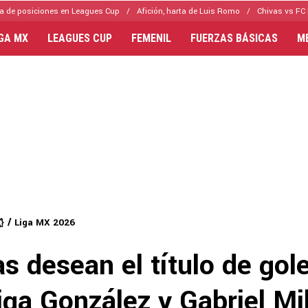
a de posiciones en Leagues Cup
Afición, harta de Luis Romo
Chivas vs FC 
IGA MX
LEAGUES CUP
FEMENIL
FUERZAS BÁSICAS
M
Liga MX 2026
s desean el título de gol
ga González y Gabriel Mil