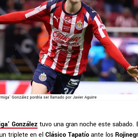
rmiga' González pordría ser llamado por Javier Aguirre
ga’ González
tuvo una gran noche este sabado. 
n triplete en el
Clásico Tapatío
ante los
Rojinegr