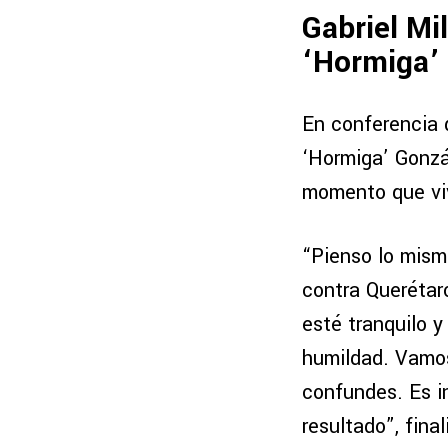
Gabriel Mi
‘Hormiga’
En conferencia 
‘Hormiga’ Gonzál
momento que viv
“Pienso lo mismo
contra Querétar
esté tranquilo y
humildad. Vamos
confundes. Es i
resultado”, final