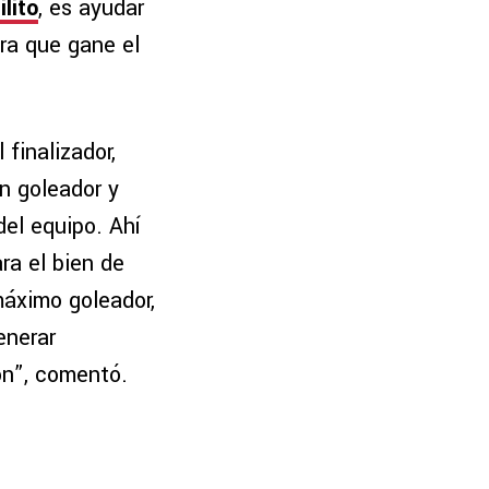
lito
, es ayudar
ra que gane el
finalizador,
n goleador y
del equipo. Ahí
ra el bien de
máximo goleador,
enerar
ón”, comentó.