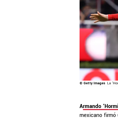
© Getty Images
La 'Ho
A
rmando ‘Hormi
mexicano firmó u