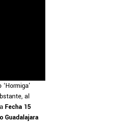
o ‘Hormiga’
bstante, al
la
Fecha 15
vo Guadalajara