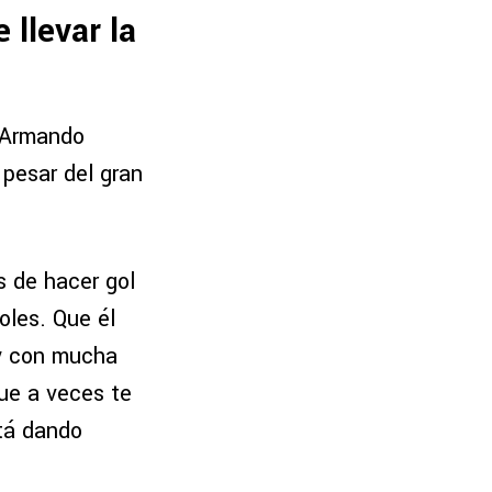
 llevar la
e Armando
 pesar del gran
s de hacer gol
oles. Que él
 y con mucha
ue a veces te
stá dando