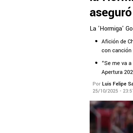
aseguró
La 'Hormiga' Gon
Afición de C
con canción 
“Se me va a 
Apertura 202
Por
Luis Felipe S
25/10/2025 - 23: