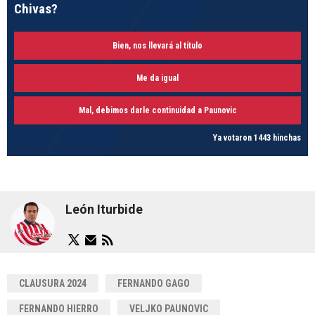
Chivas?
Bien, nos llevará al título
Me da igual
Mal, debimos darle continuidad a Paunovic
Ya votaron 1443 hinchas
León Iturbide
CLAUSURA 2024
FERNANDO GAGO
FERNANDO HIERRO
VELJKO PAUNOVIC