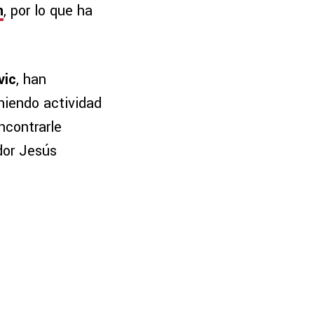
n
, por lo que ha
vic
, han
niendo actividad
ncontrarle
dor Jesús