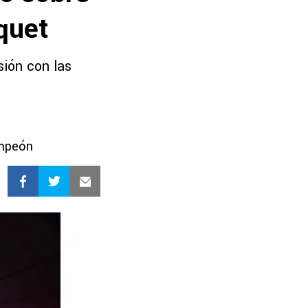
quet
sión con las
ampeón