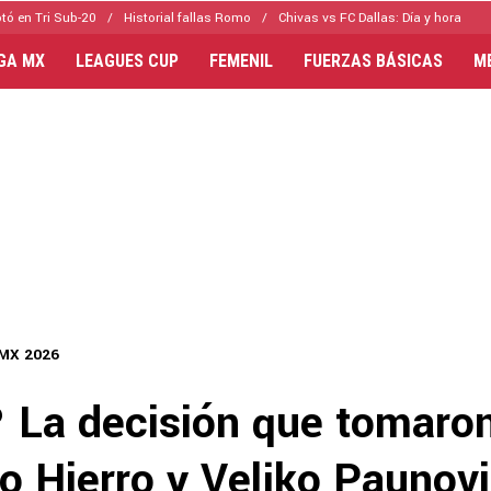
tó en Tri Sub-20
Historial fallas Romo
Chivas vs FC Dallas: Día y hora
IGA MX
LEAGUES CUP
FEMENIL
FUERZAS BÁSICAS
M
 MX 2026
 La decisión que tomaro
o Hierro y Veljko Paunov