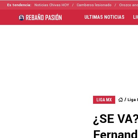
Es tendencia:
Noticias Chivas HOY
Camberos lesionado
Orozco ano
ULTIMAS NOTICIAS
L
Liga
LIGA MX
¿SE VA?
Fernand