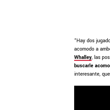
“Hay dos jugado
acomodo a ambos
Whalley
, las po
buscarle acomo
interesante, qu