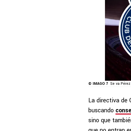
© IMAGO 7
Se va Pérez
La directiva de
buscando
conse
sino que tambié
que no entran en