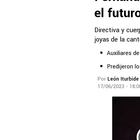
el futu
Directiva y cue
joyas de la cant
Auxiliares de
Predijeron l
Por
León Iturbide
17/06/2023 - 18: