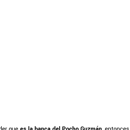
der que
es la banca del Pocho Guzmán
, entonces