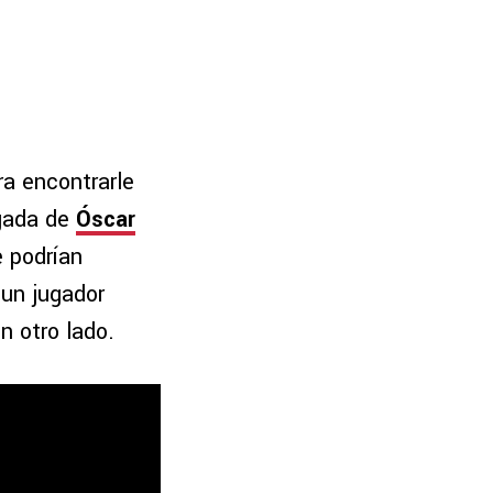
ra encontrarle
egada de
Óscar
e podrían
 un jugador
n otro lado.