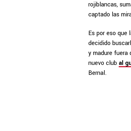
rojiblancas, su
captado las mir
Es por eso que l
decidido buscar
y madure fuera d
nuevo club
al g
Bernal.