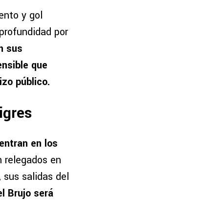
ento y gol
profundidad por
n sus
ensible que
zo público.
igres
entran en los
 relegados en
 sus salidas del
l Brujo será