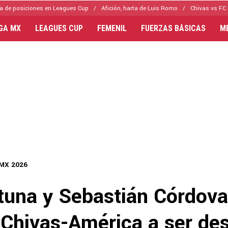
a de posiciones en Leagues Cup
Afición, harta de Luis Romo
Chivas vs FC 
IGA MX
LEAGUES CUP
FEMENIL
FUERZAS BÁSICAS
M
 MX 2026
tuna y Sebastián Córdova
 Chivas-América a ser de