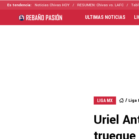
Es tendencia:
Noticias Chivas HOY
RESUMEN: Chivas vs. LAFC
Tabl
ULTIMAS NOTICIAS
L
Liga
LIGA MX
Uriel An
trueque