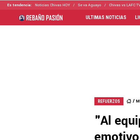
Es tendencia:
Noticias Chivas HOY
Se va Aguayo
Chivas vs LAFC T
ULTIMAS NOTICIAS
L
M
REFUERZOS
"Al equ
emotivo