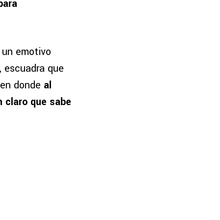
para
.
ó un emotivo
, escuadra que
, en donde
al
n claro que sabe