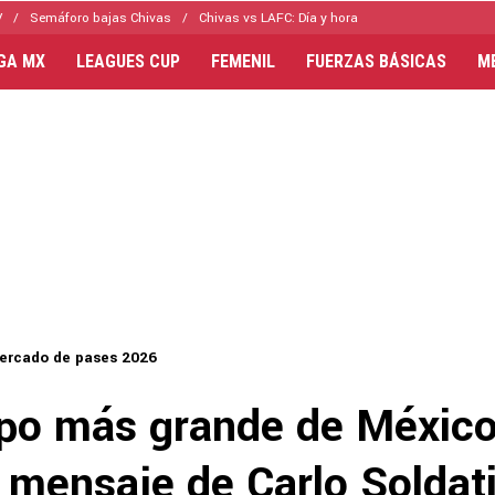
V
Semáforo bajas Chivas
Chivas vs LAFC: Día y hora
IGA MX
LEAGUES CUP
FEMENIL
FUERZAS BÁSICAS
M
ercado de pases 2026
ipo más grande de México
 mensaje de Carlo Soldati