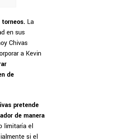
 torneos.
La
ad en sus
hoy Chivas
orporar a Kevin
rar
en de
ivas pretende
ugador de manera
 limitaría el
ialmente si el