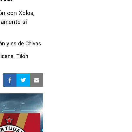
ión con Xolos,
vamente si
rán y es de Chivas
icana, Tilón