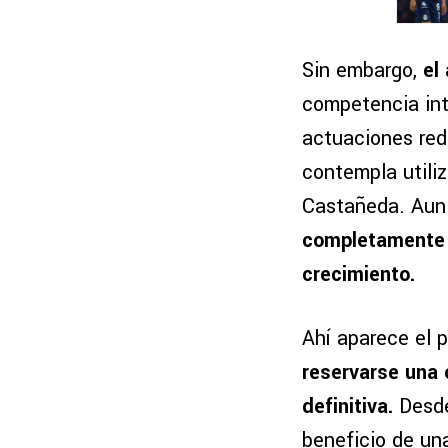
Sin embargo,
el 
competencia inte
actuaciones red
contempla utiliz
Castañeda. Aun
completamente l
crecimiento.
Ahí aparece el p
reservarse una 
definitiva.
Desde
beneficio de una