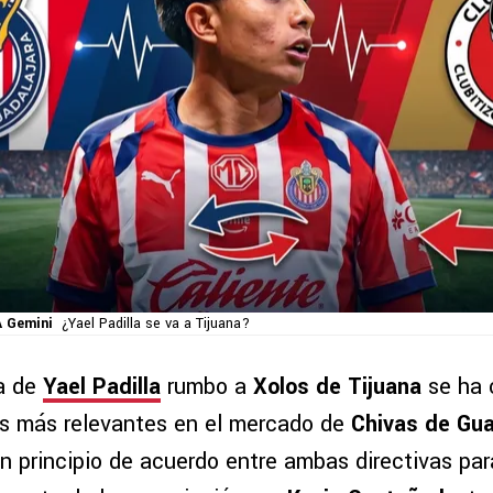
A Gemini
¿Yael Padilla se va a Tijuana?
da de
Yael Padilla
rumbo a
Xolos de Tijuana
se ha 
s más relevantes en el mercado de
Chivas de Gua
n principio de acuerdo entre ambas directivas par