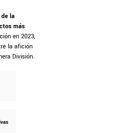
de la
ectos más
ción en 2023,
e la afición
mera División.
ivas