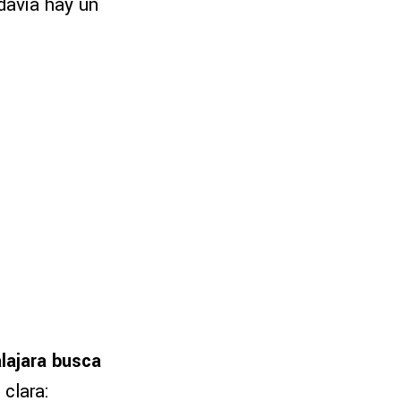
odavía hay un
lajara busca
 clara: