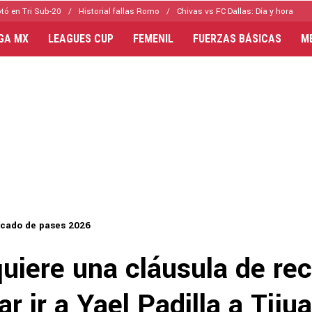
tó en Tri Sub-20
Historial fallas Romo
Chivas vs FC Dallas: Día y hora
IGA MX
LEAGUES CUP
FEMENIL
FUERZAS BÁSICAS
M
cado de pases 2026
quiere una cláusula de r
ar ir a Yael Padilla a Tiju