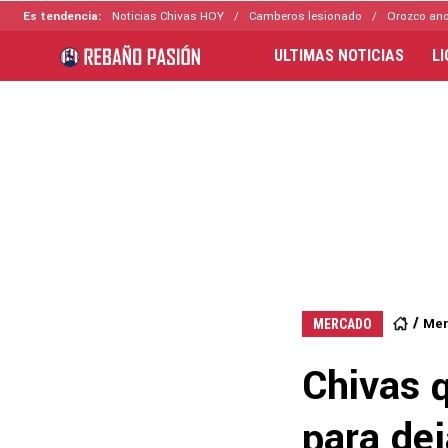
Es tendencia:
Noticias Chivas HOY
Camberos lesionado
Orozco ano
ULTIMAS NOTICIAS
L
Mer
MERCADO
Chivas 
para dej