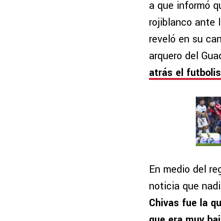
a que informó q
rojiblanco ante 
reveló en su ca
arquero del Gua
atrás el futbol
En medio del reg
noticia que nad
Chivas fue la q
que era muy baj