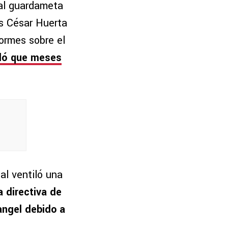
 al guardameta
as César Huerta
ormes sobre el
eló que meses
al ventiló una
 directiva de
angel debido a