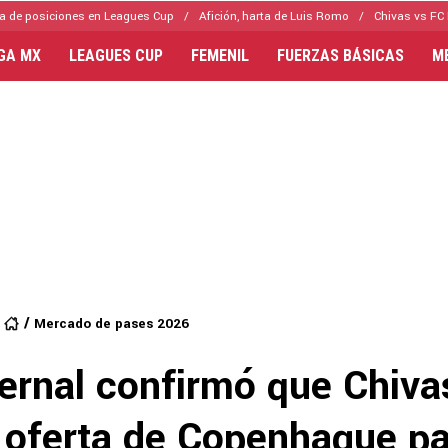
a de posiciones en Leagues Cup
Afición, harta de Luis Romo
Chivas vs FC 
IGA MX
LEAGUES CUP
FEMENIL
FUERZAS BÁSICAS
M
Mercado de pases 2026
ernal confirmó que Chiva
 oferta de Copenhague pa