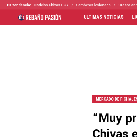
Es tendencia:
Noticias Chivas HOY
Camberos lesionado
Orozco ano
ULTIMAS NOTICIAS
L
MERCADO DE FICHAJE
“Muy pro
Chivas 