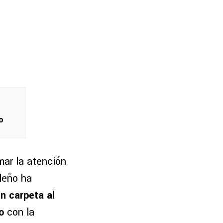
o
mar la atención
ileño ha
n carpeta al
o
con la