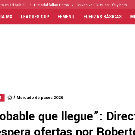
tó en Tri Sub-20
Historial fallas Romo
Chivas vs FC Dallas: Día y hora
IGA MX
LEAGUES CUP
FEMENIL
FUERZAS BÁSICAS
M
Mercado de pases 2026
S
bable que llegue”: Direc
espera ofertas por Robert