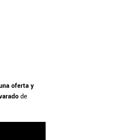
una oferta y
lvarado
de