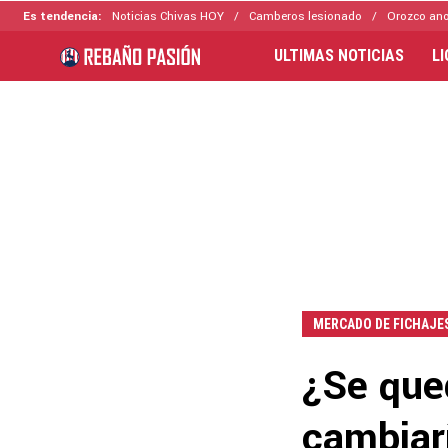
Es tendencia:
Noticias Chivas HOY
Camberos lesionado
Orozco ano
ULTIMAS NOTICIAS
L
MERCADO DE FICHAJE
¿Se que
cambiarí