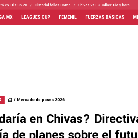
tó en Tri Sub-20
Historial fallas Romo
Chivas vs FC Dallas: Día y hora
IGA MX
LEAGUES CUP
FEMENIL
FUERZAS BÁSICAS
M
Mercado de pases 2026
S
daría en Chivas? Directiv
a de planes sobre el futu