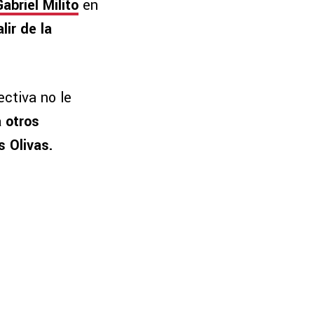
Gabriel Milito
en
lir de la
ectiva no le
a otros
 Olivas.