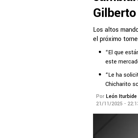
Gilbert
Los altos mando
el próximo torn
“El que está
este mercad
“Le ha solic
Chicharito s
Por
León Iturbide
21/11/2025 - 22: