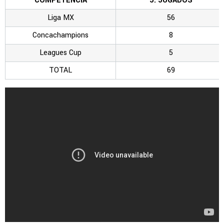
COMPETENCIA
J. JUGADOS
Liga MX
56
Concachampions
8
Leagues Cup
5
TOTAL
69