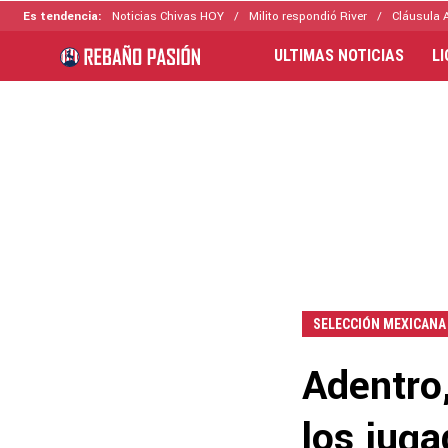
Es tendencia:
Noticias Chivas HOY
Milito respondió River
Cláusula 
ULTIMAS NOTICIAS
L
SELECCIÓN MEXICANA
Adentro,
los juga