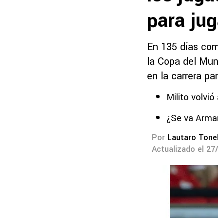
para ju
En 135 días com
la Copa del Mun
en la carrera pa
Milito volvi
¿Se va Arman
Por
Lautaro Tonel
Actualizado el 27