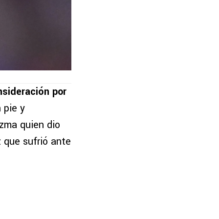
nsideración por
 pie y
ezma quien dio
 que sufrió ante