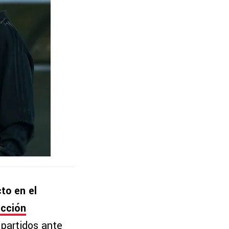
to en el
ección
 partidos ante