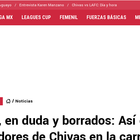
Aguayo
Entrevista Karen Manzano
Chivas vs LAFC: Día y hora
IGA MX
LEAGUES CUP
FEMENIL
FUERZAS BÁSICAS
M
Noticias
 en duda y borrados: Así
dores de Chivas en la car