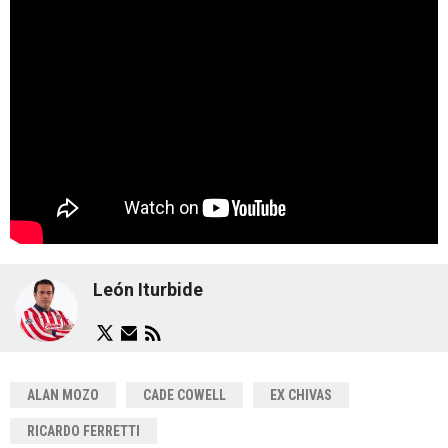
León Iturbide
ALAN MOZO
CADE COWELL
EX CHIVAS
RICARDO FERRETTI