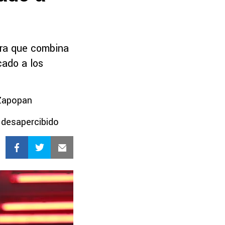
ara que combina
cado a los
 Zapopan
 desapercibido