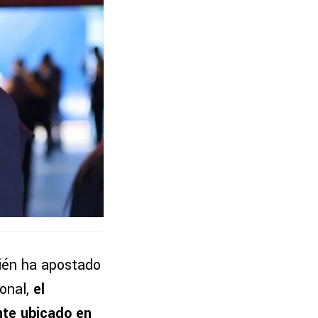
ién ha apostado
ional,
el
nte ubicado en