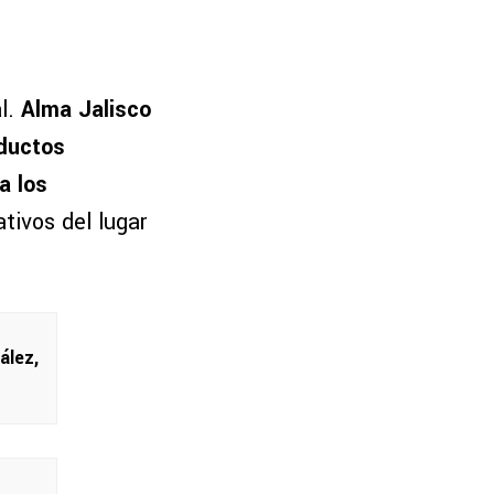
al.
Alma Jalisco
oductos
a los
tivos del lugar
ález,