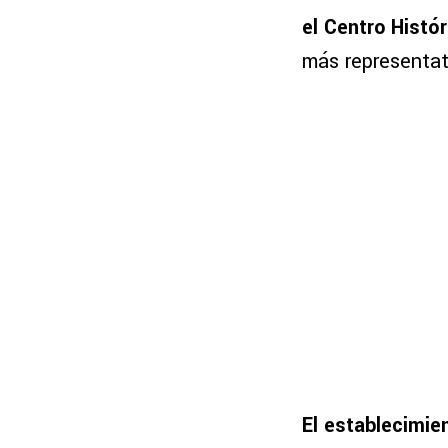
el Centro Histó
más representati
El establecimie