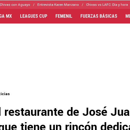
Chivas con Aguayo
Entrevista Karen Manzano
Chivas vs LAFC: Día y hora
IGA MX
LEAGUES CUP
FEMENIL
FUERZAS BÁSICAS
M
icias
l restaurante de José Ju
que tiene un rincón dedic