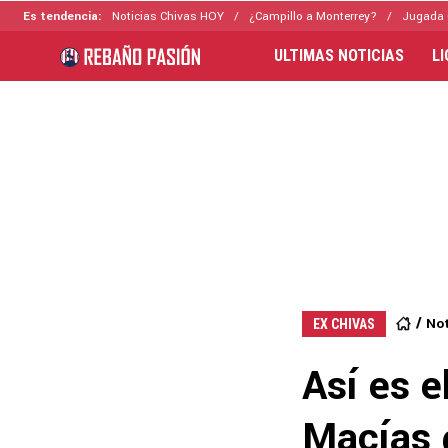
Es tendencia:
Noticias Chivas HOY
¿Campillo a Monterrey?
Jugada 
ULTIMAS NOTICIAS
L
Not
EX CHIVAS
Así es e
Macías 