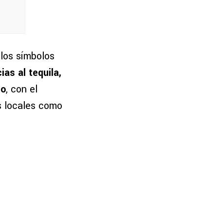
los símbolos
as al tequila,
co
, con el
es locales como