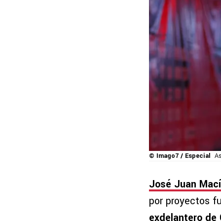
© Imago7 / Especial
As
José Juan Mac
por proyectos f
exdelantero de 